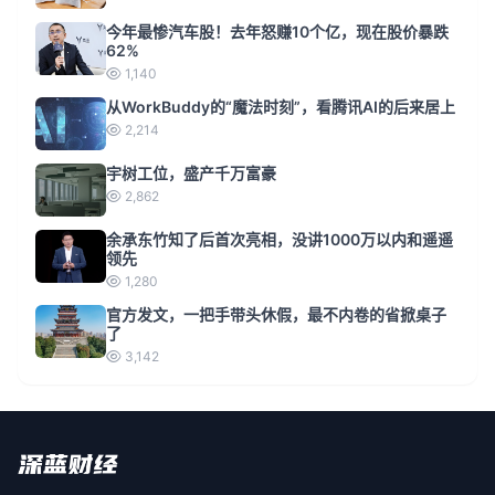
今年最惨汽车股！去年怒赚10个亿，现在股价暴跌
62%
1,140
从WorkBuddy的“魔法时刻”，看腾讯AI的后来居上
2,214
宇树工位，盛产千万富豪
2,862
余承东竹知了后首次亮相，没讲1000万以内和遥遥
领先
1,280
官方发文，一把手带头休假，最不内卷的省掀桌子
了
3,142