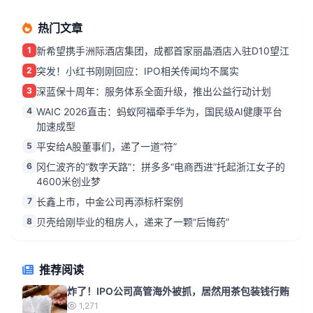
热门文章
1
新希望携手洲际酒店集团，成都首家丽晶酒店入驻D10望江
2
突发！小红书刚刚回应：IPO相关传闻均不属实
3
深蓝保十周年：服务体系全面升级，推出公益行动计划
4
WAIC 2026直击：蚂蚁阿福牵手华为，国民级AI健康平台
加速成型
5
平安给A股董事们，递了一道“符”
6
冈仁波齐的“数字天路”：拼多多“电商西进”托起浙江女子的
4600米创业梦
7
长鑫上市，中金公司再添标杆案例
8
贝壳给刚毕业的租房人，递来了一颗“后悔药”
推荐阅读
炸了！IPO公司高管海外被抓，居然用茶包装钱行贿
1,271