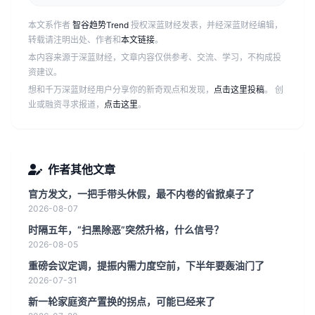
本文系作者
智谷趋势Trend
授权深蓝财经发表，并经深蓝财经编辑，
转载请注明出处、作者和
本文链接
。
本内容来源于深蓝财经，文章内容仅供参考、交流、学习，不构成投
资建议。
想和千万深蓝财经用户分享你的新奇观点和发现，
点击这里投稿
。 创
业或融资寻求报道，
点击这里
。
作者其他文章
官方发文，一把手带头休假，最不内卷的省掀桌子了
2026-08-07
时隔五年，“扫黑除恶”突然升格，什么信号？
2026-08-05
重磅会议定调，提振内需力度空前，下半年要轰油门了
2026-07-31
新一轮家庭资产置换的拐点，可能已经来了