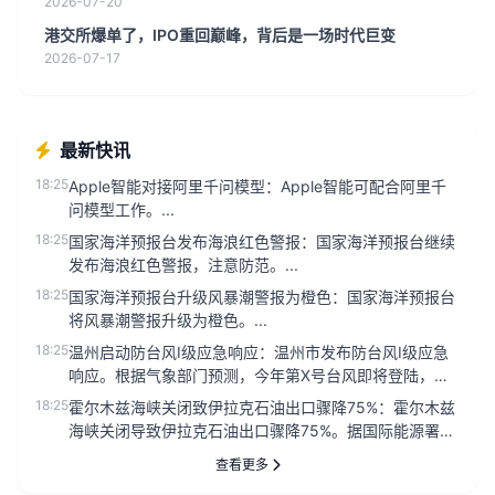
2026-07-20
港交所爆单了，IPO重回巅峰，背后是一场时代巨变
2026-07-17
最新快讯
18:25
Apple智能对接阿里千问模型：Apple智能可配合阿里千
问模型工作。...
18:25
国家海洋预报台发布海浪红色警报：国家海洋预报台继续
发布海浪红色警报，注意防范。...
18:25
国家海洋预报台升级风暴潮警报为橙色：国家海洋预报台
将风暴潮警报升级为橙色。...
18:25
温州启动防台风Ⅰ级应急响应：温州市发布防台风Ⅰ级应急
响应。根据气象部门预测，今年第X号台风即将登陆，为
确保人民群众生命财...
18:25
霍尔木兹海峡关闭致伊拉克石油出口骤降75%：霍尔木兹
海峡关闭导致伊拉克石油出口骤降75%。据国际能源署最
新数据显示，自该...
查看更多