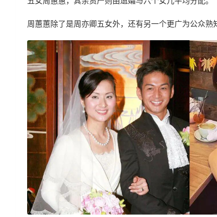
五女周蕙蕙，其余资产则由遗孀与六个女儿平均分配。
周蕙蕙除了是周亦卿五女外，还有另一个更广为公众熟知