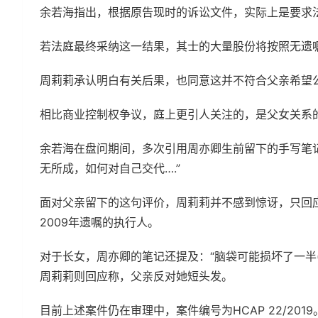
余若海指出，根据原告现时的诉讼文件，实际上是要求
若法庭最终采纳这一结果，其士的大量股份将按照无遗
周莉莉承认明白有关后果，也同意这并不符合父亲希望公
相比商业控制权争议，庭上更引人关注的，是父女关系
余若海在盘问期间，多次引用周亦卿生前留下的手写笔记
无所成，如何对自己交代….”
面对父亲留下的这句评价，周莉莉并不感到惊讶，只回
2009年遗嘱的执行人。
对于长女，周亦卿的笔记还提及：“脑袋可能损坏了一半
周莉莉则回应称，父亲反对她短头发。
目前上述案件仍在审理中，案件编号为HCAP 22/2019