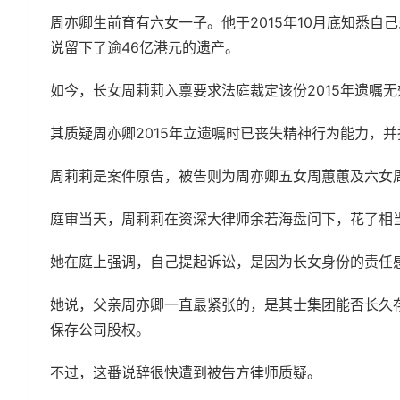
周亦卿生前育有六女一子。他于2015年10月底知悉自己
说留下了逾46亿港元的遗产。
如今，长女周莉莉入禀要求法庭裁定该份2015年遗嘱无
其质疑周亦卿2015年立遗嘱时已丧失精神行为能力，
周莉莉是案件原告，被告则为周亦卿五女周蕙蕙及六女
庭审当天，周莉莉在资深大律师余若海盘问下，花了相
她在庭上强调，自己提起诉讼，是因为长女身份的责任
她说，父亲周亦卿一直最紧张的，是其士集团能否长久
保存公司股权。
不过，这番说辞很快遭到被告方律师质疑。