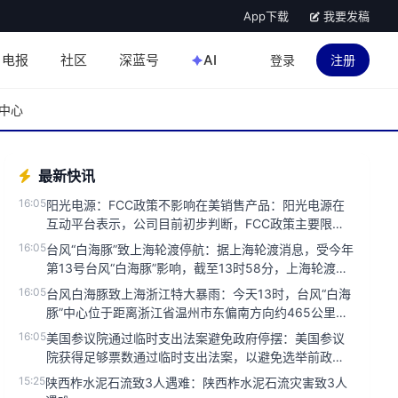
App下载
我要发稿
电报
社区
深蓝号
AI
登录
注册
中心
最新快讯
16:05
阳光电源：FCC政策不影响在美销售产品：阳光电源在
互动平台表示，公司目前初步判断，FCC政策主要限制
新产品认证，不影响已...
16:05
台风“白海豚”致上海轮渡停航：据上海轮渡消息，受今年
第13号台风“白海豚”影响，截至13时58分，上海轮渡已
全面停止运营...
16:05
台风白海豚致上海浙江特大暴雨：今天13时，台风“白海
豚”中心位于距离浙江省温州市东偏南方向约465公里的
洋面上，中心附近...
16:05
美国参议院通过临时支出法案避免政府停摆：美国参议
院获得足够票数通过临时支出法案，以避免选举前政府
停摆。...
15:25
陕西柞水泥石流致3人遇难：陕西柞水泥石流灾害致3人