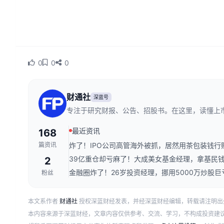
0
0
0
财通社
深蓝号
专注于研究财报、公告、招股书。在这里，读懂上
最近资讯
168
篇资讯
炸了！IPO公司高管海外被抓，居然用茶包装钱行
39亿重仓却亏麻了！大成美女基金经理，拿基民
2
金融圈炸了！26岁投资经理，挪用5000万炒股巨亏
粉丝
本文系作者
财通社
授权深蓝财经发表，并经深蓝财经编辑，转载请注明出
本内容来源于深蓝财经，文章内容仅供参考、交流、学习，不构成投资建