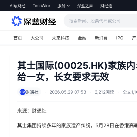
跳转到主内容
AI写财经
TechWire
服务
深蓝之声
财经通
首页
大公司
未来科技
金融
新消费
IPO
产
其士国际(00025.HK)家族
给一女，长女要求无效
财通社
·
2026.05.29 07:53
·
2,212阅读
·
全文1,
来源：财通社
其士集团持续多年的家族遗产纠纷，5月28日在香港高