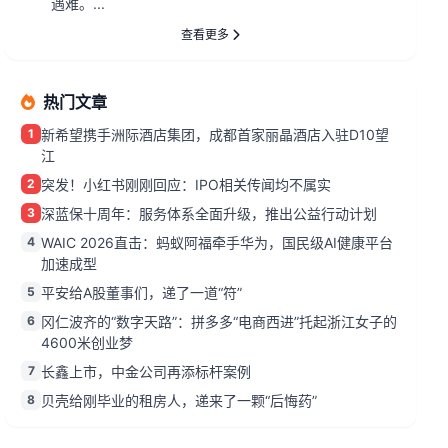
遇难。...
查看更多
热门文章
1
新希望携手洲际酒店集团，成都首家丽晶酒店入驻D10望
江
2
突发！小红书刚刚回应：IPO相关传闻均不属实
3
深蓝保十周年：服务体系全面升级，推出公益行动计划
4
WAIC 2026直击：蚂蚁阿福牵手华为，国民级AI健康平台
加速成型
5
平安给A股董事们，递了一道“符”
6
冈仁波齐的“数字天路”：拼多多“电商西进”托起浙江女子的
4600米创业梦
7
长鑫上市，中金公司再添标杆案例
8
贝壳给刚毕业的租房人，递来了一颗“后悔药”