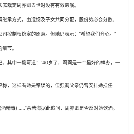
法庭裁定周亦卿去世时没有有效遗嘱。
嘱继承方式，由遗孀及子女共同分配，股份势必会分散。
司控制权稳定的原意。但她仍表示：“希望我们齐心。”
的细节。
。其中一段写道：“40岁了，莉莉是一个最好的样办，一
应称，这样看她是错误的，但强调父亲仍曾安排她担任
(酒精毒)……”余若海据此追问，周亦卿是否反对她饮酒。
。