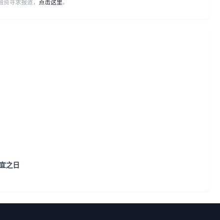
或融资寻求报道，
点击这里
。
宜之日