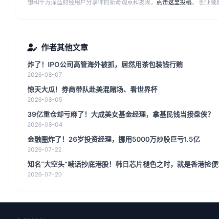
想和千万深蓝财经用户分享你的新奇观点和发现，
点击这里投稿
。 创业
作者其他文章
炸了！IPO公司高管海外被抓，居然用茶包装钱行贿
2026-08-07
惊天大瓜！券商带队赴美混赌场、看世界杯
2026-08-05
39亿重仓却亏麻了！大成美女基金经理，拿基民钱当接盘侠？
2026-08-04
金融圈炸了！26岁投资经理，挪用5000万炒股巨亏1.5亿
2026-07-22
知名“大空头”喊话抄底港股！韩日芯片褪色之时，就是香港捡便
2026-07-20