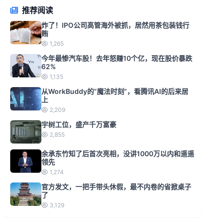
推荐阅读
炸了！IPO公司高管海外被抓，居然用茶包装钱行
贿
1,265
今年最惨汽车股！去年怒赚10个亿，现在股价暴跌
62%
1,135
从WorkBuddy的“魔法时刻”，看腾讯AI的后来居
上
2,209
宇树工位，盛产千万富豪
2,855
余承东竹知了后首次亮相，没讲1000万以内和遥遥
领先
1,274
官方发文，一把手带头休假，最不内卷的省掀桌子
了
3,129