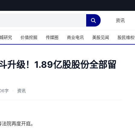
资讯
城研究
价值挖掘
传媒圈
商业电讯
美股见闻
股民维权
内斗升级！1.89亿股股份全部留
106字
·
资讯
等法院再度开庭。