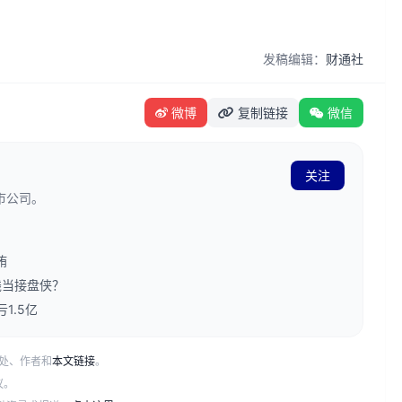
发稿编辑：
财通社
微博
复制链接
微信
关注
市公司。
贿
钱当接盘侠？
1.5亿
处、作者和
本文链接
。
议。