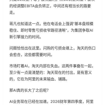
的经调整EBITA由负转正，中间还有相当长的路要
走。
蒋凡也知道这一点。他在电话会上强调“基本盘规模
稳住、即时零售亏损收窄路径清晰”，为集团争取AI
新引擎接力的时间。
问题恰恰出在这里。闪购的亏损会填上，淘天的伤口
会愈合，这些都需要时间。
市场盯着AI，淘天内部在失血。这两件事叠在一起，
至少有一点是清楚的：淘天现在的付出，是有意义
的，它在为阿里的未来输血、铺路。
那AI真的长大了之后呢？
AI业务现在已经在加速。2026财年第四季度，阿里