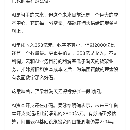
它也确实在这么做。
AI是阿里的未来，但这个未来目前还是一个巨大的成
本中心，它的每一分增长，都踩在淘天供给的现金利
润上。
AI年化收入358亿元，数字不算小，但跟2000亿比
还差一个数量级。更重要的是，358亿是收入，不是
利润。云和AI业务目前的利润率低于淘天的货架业
务，扣除折旧和资本成本之后，为集团贡献的现金没
有表面数字那么好看。
这意味着，顶梁柱淘天还得撑好长一段时间。
AI资本开支还在加码。吴泳铭明确表示，未来三年资
本开支会远超此前承诺的3800亿元。有券商研报估
算，阿里云AI基础设施投资的回报周期仍需2-3年。