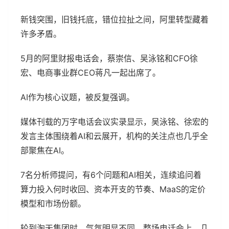
新钱突围，旧钱托底，错位拉扯之间，阿里转型藏着
许多矛盾。
5月的阿里财报电话会，蔡崇信、吴泳铭和CFO徐
宏、电商事业群CEO蒋凡一起出席了。
AI作为核心议题，被反复强调。
媒体刊载的万字电话会议实录显示，吴泳铭、徐宏的
发言主体围绕着AI和云展开，机构的关注点也几乎全
部聚焦在AI。
7名分析师提问，有6个问题和AI相关，连续追问着
算力投入何时收回、资本开支的节奏、MaaS的定价
模型和市场份额。
轮到淘天集团时，气氛明显不同。整场电话会上，几