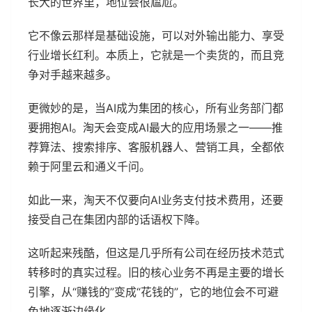
长大的世界里，地位会很尴尬。
它不像云那样是基础设施，可以对外输出能力、享受
行业增长红利。本质上，它就是一个卖货的，而且竞
争对手越来越多。
更微妙的是，当AI成为集团的核心，所有业务部门都
要拥抱AI。淘天会变成AI最大的应用场景之一——推
荐算法、搜索排序、客服机器人、营销工具，全都依
赖于阿里云和通义千问。
如此一来，淘天不仅要向AI业务支付技术费用，还要
接受自己在集团内部的话语权下降。
这听起来残酷，但这是几乎所有公司在经历技术范式
转移时的真实过程。旧的核心业务不再是主要的增长
引擎，从“赚钱的”变成“花钱的”，它的地位会不可避
免地逐渐边缘化。