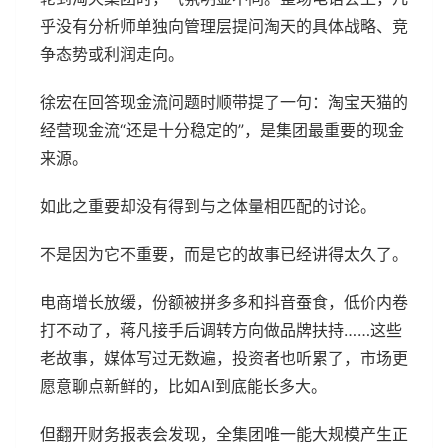
乎没有分析师单独向管理层提问淘天的具体战略、竞
争态势或利润走向。
徐宏在回答现金流问题时顺带提了一句：淘宝天猫的
经营现金流“还是十分稳定的”，是集团最重要的现金
来源。
如此之重要却没有得到与之体量相匹配的讨论。
不是因为它不重要，而是它的故事已经讲得太久了。
电商增长放缓，份额被拼多多和抖音蚕食，低价内卷
打不动了，蒋凡接手后调转方向做品牌扶持……这些
老故事，媒体写过无数遍，投资者也听累了，市场更
愿意聊点新鲜的，比如AI到底能长多大。
但翻开财务报表会发现，全集团唯一能大规模产生正