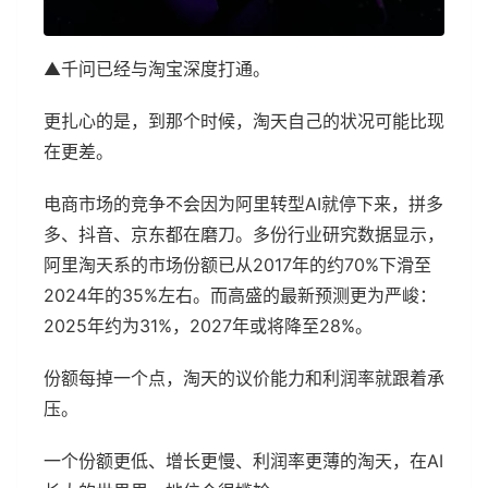
▲千问已经与淘宝深度打通。
更扎心的是，到那个时候，淘天自己的状况可能比现
在更差。
电商市场的竞争不会因为阿里转型AI就停下来，拼多
多、抖音、京东都在磨刀。多份行业研究数据显示，
阿里淘天系的市场份额已从2017年的约70%下滑至
2024年的35%左右。而高盛的最新预测更为严峻：
2025年约为31%，2027年或将降至28%。
份额每掉一个点，淘天的议价能力和利润率就跟着承
压。
一个份额更低、增长更慢、利润率更薄的淘天，在AI