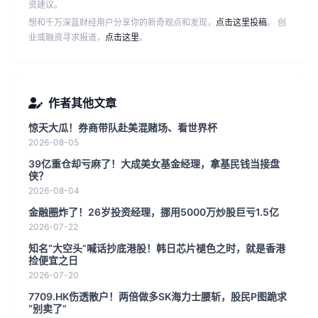
资建议。
想和千万深蓝财经用户分享你的新奇观点和发现，
点击这里投稿
。 创
业或融资寻求报道，
点击这里
。
作者其他文章
惊天大瓜！券商带队赴美混赌场、看世界杯
2026-08-05
39亿重仓却亏麻了！大成美女基金经理，拿基民钱当接盘
侠？
2026-08-04
金融圈炸了！26岁投资经理，挪用5000万炒股巨亏1.5亿
2026-07-22
知名“大空头”喊话抄底港股！韩日芯片褪色之时，就是香港
捡便宜之日
2026-07-20
7709.HK伤透散户！两倍做多SK海力士腰斩，股民P图跪求
“别卖了”