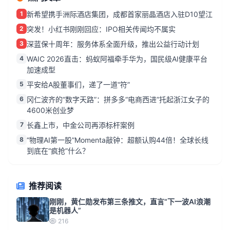
1
新希望携手洲际酒店集团，成都首家丽晶酒店入驻D10望江
2
突发！小红书刚刚回应：IPO相关传闻均不属实
3
深蓝保十周年：服务体系全面升级，推出公益行动计划
4
WAIC 2026直击：蚂蚁阿福牵手华为，国民级AI健康平台
加速成型
5
平安给A股董事们，递了一道“符”
6
冈仁波齐的“数字天路”：拼多多“电商西进”托起浙江女子的
4600米创业梦
7
长鑫上市，中金公司再添标杆案例
8
“物理AI第一股”Momenta敲钟：超额认购44倍！全球长线
到底在“疯抢”什么？
推荐阅读
刚刚，黄仁勋发布第三条推文，直言“下一波AI浪潮
是机器人”
216