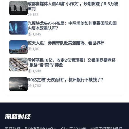
成都自媒体人借AI编“小作文”，炒期货赚了8.5万被
重罚
152
光模块龙头A+H布局：中际旭创如何赢得国际和国
内资本双重认可？
1,949
惊天大瓜！券商带队赴美混赌场、看世界杯
1,091
亏掉基民16亿，收走2亿管理费！交银施罗德老将
“跑路”留“菜鸟”接盘
1,588
80亿定增“无疾而终”，杭州银行不缺钱了？
1,763
深蓝财经，影响有影响力的人。创立于2011年，发源于深蓝财经记