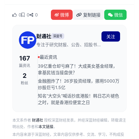
0
0
0
微博
复制链接
微信
财通社
关注
深蓝号
专注于研究财报、公告、招股书。
在这里，读懂上市公司。
最近资讯
167
篇资讯
39亿重仓却亏麻了！大成美女基金经理，
拿基民钱当接盘侠？
2
金融圈炸了！26岁投资经理，挪用5000万
粉丝
炒股巨亏1.5亿
知名“大空头”喊话抄底港股！韩日芯片褪色
之时，就是香港捡便宜之日
本文系作者
财通社
授权深蓝财经发表，并经深蓝财经编辑，转载请注
明出处、作者和
本文链接
。
本内容来源于深蓝财经，文章内容仅供参考、交流、学习，不构成投