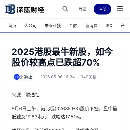
跳转到主内容
登录
注册
首页
大公司
未来科技
金融
新消费
IPO
产城
2025港股最牛新股，如今
股价较高点已跌超70%
财通社
·
2026.05.06 16:34
·
949阅读
来源：财通社
5月6日上午，诺比侃(02635.HK)股价下挫，盘中最
低触及19.83港元，跌幅达17.51%。