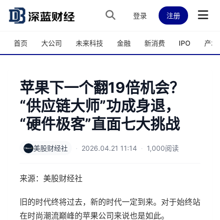
跳转到主内容
登录
注册
首页
大公司
未来科技
金融
新消费
IPO
产城
苹果下一个翻19倍机会？
“供应链大师”功成身退，
“硬件极客”直面七大挑战
美股财经社
·
2026.04.21 11:14
·
1,000阅读
来源：美股财经社
旧的时代终将过去，新的时代一定到来。对于始终站
在时尚潮流巅峰的苹果公司来说也是如此。