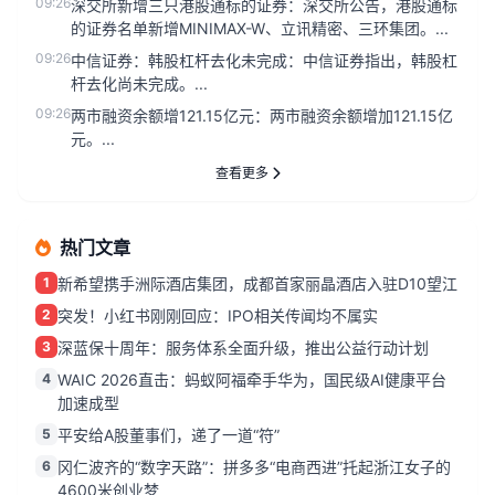
09:26
深交所新增三只港股通标的证券：深交所公告，港股通标
的证券名单新增MINIMAX-W、立讯精密、三环集团。...
09:26
中信证券：韩股杠杆去化未完成：中信证券指出，韩股杠
杆去化尚未完成。...
09:26
两市融资余额增121.15亿元：两市融资余额增加121.15亿
元。...
查看更多
热门文章
1
新希望携手洲际酒店集团，成都首家丽晶酒店入驻D10望江
2
突发！小红书刚刚回应：IPO相关传闻均不属实
3
深蓝保十周年：服务体系全面升级，推出公益行动计划
4
WAIC 2026直击：蚂蚁阿福牵手华为，国民级AI健康平台
加速成型
5
平安给A股董事们，递了一道“符”
6
冈仁波齐的“数字天路”：拼多多“电商西进”托起浙江女子的
4600米创业梦