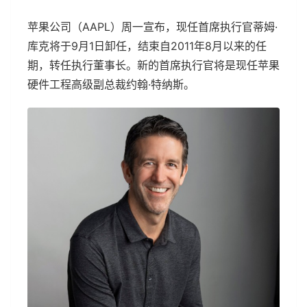
苹果公司（AAPL）周一宣布，现任首席执行官蒂姆·
库克将于9月1日卸任，结束自2011年8月以来的任
期，转任执行董事长。新的首席执行官将是现任苹果
硬件工程高级副总裁约翰·特纳斯。