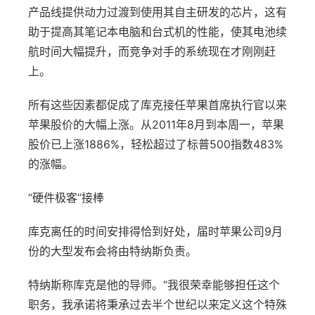
产品线提供动力过渡到使用其自主研发的芯片，这有
助于提高其笔记本电脑和台式机的性能，使其电池续
航时间大幅提升，而竞争对手的系统现在才刚刚赶
上。
所有这些因素都促成了库克接任苹果首席执行官以来
苹果股价的大幅上涨。从2011年8月到本周一，苹果
股价已上涨1886%，轻松超过了标普500指数483%
的涨幅。
“硬件极客”接棒
库克离任的时间安排得恰到好处，届时苹果公司9月
份的大型发布会将由特纳斯负责。
特纳斯称库克是他的导师。“我很荣幸能够担任这个
职务，我承诺将秉承过去半个世纪以来定义这个特殊