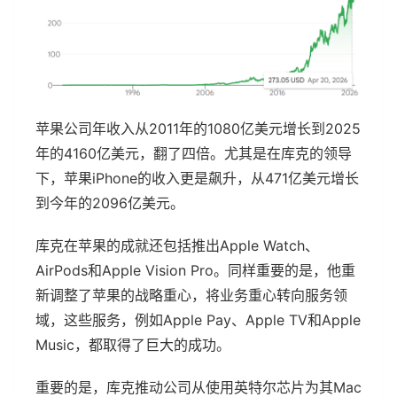
苹果公司年收入从2011年的1080亿美元增长到2025
年的4160亿美元，翻了四倍。尤其是在库克的领导
下，苹果iPhone的收入更是飙升，从471亿美元增长
到今年的2096亿美元。
库克在苹果的成就还包括推出Apple Watch、
AirPods和Apple Vision Pro。同样重要的是，他重
新调整了苹果的战略重心，将业务重心转向服务领
域，这些服务，例如Apple Pay、Apple TV和Apple
Music，都取得了巨大的成功。
重要的是，库克推动公司从使用英特尔芯片为其Mac