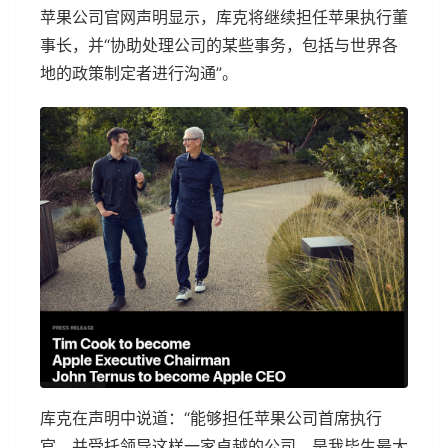
苹果公司官网声明显示，库克将继续担任苹果执行董
事长，并“协助处理公司的某些事务，包括与世界各
地的政策制定者进行沟通”。
库克在声明中说道：“能够担任苹果公司首席执行
官，并受托领导这样一家卓越的公司，是我毕生最大