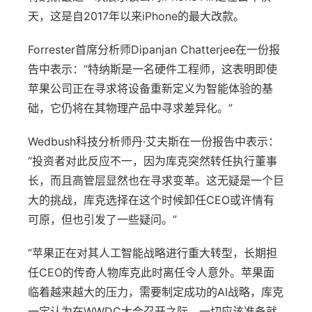
天，这是自2017年以来iPhone的最大改款。
Forrester首席分析师Dipanjan Chatterjee在一份报
告中表示：“特纳斯是一名硬件工程师，这表明即使
苹果公司正在寻求将设备重新定义为智能体验的基
础，它仍将在其物理产品中寻求差异化。”
Wedbush科技分析师丹·艾夫斯在一份报告中表示：
“投资者对此反应不一，因为库克突然转任执行董事
长，而且高管层显然也在寻求变革。这无疑是一个巨
大的挑战，库克选择在这个时候卸任CEO或许情有
可原，但也引发了一些疑问。”
“苹果正在对其人工智能战略进行重大转型，长期担
任CEO的传奇人物库克此时离任令人意外。苹果面
临着越来越大的压力，需要制定成功的AI战略，库克
一定认为在WWDC大会召开之际，一切应该准备就