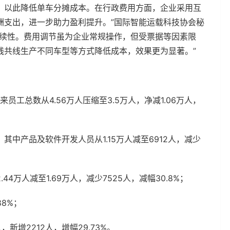
，以此降低单车分摊成本。在行政费用方面，企业采用互
酬支出，进一步助力盈利提升。”国际智能运载科技协会秘
持续性。费用调节虽为企业常规操作，但受票据等因素限
线共线生产不同车型等方式降低成本，效果更为显著。”
工总数从4.56万人压缩至3.5万人，净减1.06万人，
中产品及软件开发人员从1.15万人减至6912人，减少
万人减至1.69万人，减少7525人，减幅30.8%；
88%；
新增2212人，增幅29.73%。