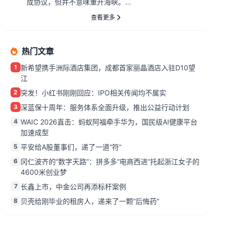
成协议，但并不意味重开海峡。...
查看更多
热门文章
1
新希望携手洲际酒店集团，成都首家丽晶酒店入驻D10望
江
2
突发！小红书刚刚回应：IPO相关传闻均不属实
3
深蓝保十周年：服务体系全面升级，推出公益行动计划
4
WAIC 2026直击：蚂蚁阿福牵手华为，国民级AI健康平台
加速成型
5
平安给A股董事们，递了一道“符”
6
冈仁波齐的“数字天路”：拼多多“电商西进”托起浙江女子的
4600米创业梦
7
长鑫上市，中金公司再添标杆案例
8
贝壳给刚毕业的租房人，递来了一颗“后悔药”