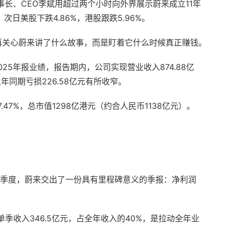
、董事长、CEO李斌用超过两个小时向外界展示蔚来成立11年
次日美股下跌4.86%，港股跟跌5.96%。
再关心蔚来讲了什么故事，而是盯着它什么时候真正赚钱。
025年报业绩，报告期内，公司实现营业收入874.88亿
上年同期亏损226.58亿元有所收窄。
.47%，总市值1298亿港元（约合人民币1138亿元）。
四季度，蔚来交出了一份具有里程碑意义的季报：净利润
，单季收入346.5亿元，占全年收入的40%，是拉动全年业