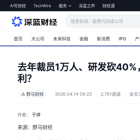
跳转到主内容
AI写财经
TechWire
服务
深蓝之声
财经通
首页
大公司
未来科技
金融
新消费
IPO
产
去年裁员1万人、研发砍40%
利？
野马财经
·
2026.04.14 09:23
·
2,761阅读
·
全文3
作者：
于婞
来源：野马财经