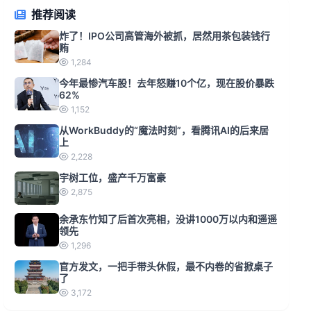
推荐阅读
炸了！IPO公司高管海外被抓，居然用茶包装钱行
贿
1,284
今年最惨汽车股！去年怒赚10个亿，现在股价暴跌
62%
1,152
从WorkBuddy的“魔法时刻”，看腾讯AI的后来居
上
2,228
宇树工位，盛产千万富豪
2,875
余承东竹知了后首次亮相，没讲1000万以内和遥遥
领先
1,296
官方发文，一把手带头休假，最不内卷的省掀桌子
了
3,172