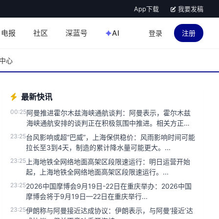
App下载
我要发稿
电报
社区
深蓝号
AI
登录
注册
中心
最新快讯
00:25
阿曼推进霍尔木兹海峡通航谈判：阿曼表示，霍尔木兹
海峡通航安排的谈判正在积极氛围中推进。相关方正就
确保该地区航运安全与畅通...
23:25
台风影响或超“巴威”，上海保供稳价：风雨影响时间可能
拉长至3到4天，制造的累计降水量可能更大。...
23:25
上海地铁全网络地面高架区段限速运行：明日运营开始
起，上海地铁全网络地面高架区段限速运行。...
23:25
2026中国摩博会9月19日-22日在重庆举办：2026中国
摩博会将于9月19日—22日在重庆举行...
23:25
伊朗称与阿曼接近达成协议：伊朗表示，与阿曼‘接近’达