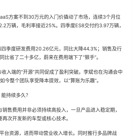
aaS方案不到30万元的入门价撬动了市场，连续3个月位
2万辆，毛利率接近25%。四季度ES8交付约3.97万辆，
季度研发费用20.26亿元，同比大降44.3%；销售及行
合计同比省了二十多亿，蔚来在费用端下了“狠手”。
与收入端的“开源”共同促成了盈利突破。李斌也在沟通会中
到如今整个团队享受降本提效，以“算账为乐趣”。
，能持续多久？
与销售费用并非必须持续高投入，一旦产品进入稳定期，
要再次开发新的车型或核心技术。
享平台资源，进而带动营业收入增长。同时推行多品牌战