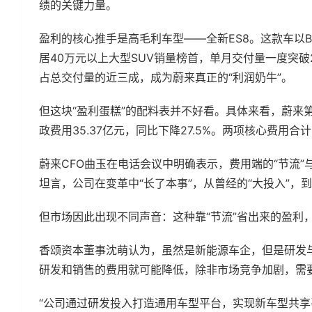
绩的关键力量。
盈利的核心推手是高毛利车型——全新ES8。这款车以B
居40万元以上大型SUV销量榜首，单月交付量一度突破2.
占总交付量的近三成，成为蔚来真正的“利润奶牛”。
但这块“盈利蛋糕”的配料表并不好看。具体来看，蔚来第四
政费用35.37亿元，同比下降27.5%。两项核心费用
蔚来CFO曲玉在电话会议中明确表示，费用端的“节流”
坦言，公司在变革中“长了本事”，从曾经的“大投入”，
但市场因此出现不同声音：这种靠“节流”省出来的盈利
香颂资本董事沈萌认为，虽然是新能源车企，但是研发
研发和销售的费用就可能降低，除非市场竞争加剧，需
“公司通过研发投入打造通用车型平台，实现新车型共