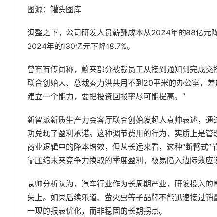
图源：罐头图库
调整之下，公司研发人员薪酬成本从2024年的88亿元降
2024年的130亿元下降18.7%。
曾有有传闻称，蔚来部分被裁员工从接到通知到完成交
联合创始人、总裁秦力洪共用不到20平米的办公室，差
建立一个能力，要把投资回报率尽可能提高。”
新智派新质生产力会客厅联合创始发起人袁帅表述，通
功兑现了盈利承诺。这种调节费用的行为，实质上是管
商业逻辑中的降本增效，但从长远来看，这种“断臂式”
靠压缩未来竞争力换取的季度盈利，极易陷入边际效应
袁帅分析认为，汽车行业作为长周期产业，研发投入的断
失上。如果后续乐道、萤火虫等子品牌不能迅速接过销量
一现的报表优化，而非稳固的长期拐点。