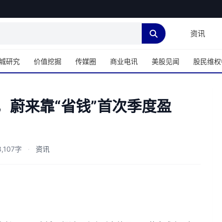
资讯
城研究
价值挖掘
传媒圈
商业电讯
美股见闻
股民维权
，蔚来靠“省钱”首次季度盈
,107字
·
资讯