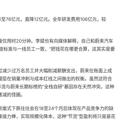
至76亿元，直降12亿元。全年研发费用106亿元，较
接仅用时20分钟。李斌也有向媒体解释，自己和蔚来汽车
旅标准与一线员工一致，“把钱花在哪更合算，这其实是要
过减少过万名员工并大幅削减薪酬支出，蔚来在账面上成
理层在销量冲刺与成本红线之间做出的权衡。虽然这符合
节流与蔚来长期标榜的“全栈自研”基因存在天然冲突。这种
递减的怪圈。
崖式下跌往往会在18至24个月后体现在产品竞争力的缺
接力棒，实现规模化降本，这种“节流”型盈利将只是昙花