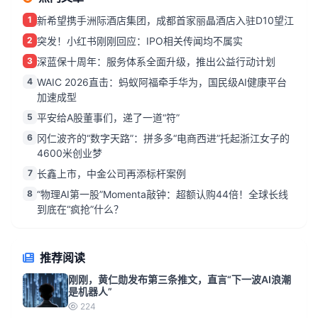
1
新希望携手洲际酒店集团，成都首家丽晶酒店入驻D10望江
2
突发！小红书刚刚回应：IPO相关传闻均不属实
3
深蓝保十周年：服务体系全面升级，推出公益行动计划
4
WAIC 2026直击：蚂蚁阿福牵手华为，国民级AI健康平台
加速成型
5
平安给A股董事们，递了一道“符”
6
冈仁波齐的“数字天路”：拼多多“电商西进”托起浙江女子的
4600米创业梦
7
长鑫上市，中金公司再添标杆案例
8
“物理AI第一股”Momenta敲钟：超额认购44倍！全球长线
到底在“疯抢”什么？
推荐阅读
刚刚，黄仁勋发布第三条推文，直言“下一波AI浪潮
是机器人”
224