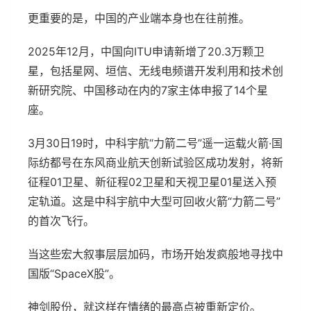
更重要的是，中国的产业端本身也在往前推。
2025年12月，中国向ITU申请新增了20.3万颗卫
星，包括星网、垣信、无线电频谱开发利用和技术创
新研究院、中国移动在内的7家主体申报了14个星
座。
3月30日19时，中科宇航“力箭二号”遥一运载火箭·国
际纺都号在东风商业航天创新试验区成功发射，将新
征程01卫星、新征程02卫星和天视卫星01星送入预
定轨道。这是中科宇航中大型可回收火箭“力箭二号”
的首次飞行。
当这些宏大叙事层层加码，市场开始发疯般地寻找中
国版“SpaceX股”。
神剑股份，就这样在情绪的最高点被重新定价。