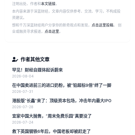
注明出处、作者和
本文链接
。
本内容来源于深蓝财经，文章内容仅供参考、交流、学习，不构成投
资建议。
想和千万深蓝财经用户分享你的新奇观点和发现，
点击这里投稿
。 创
业或融资寻求报道，
点击这里
。
作者其他文章
罕见！财经自媒体起诉蔚来
2026-08-04
在中国卖进前三的进口奶粉，被“铅超标9倍”绊了一脚
2026-07-31
港股版“长鑫”来了：顶级资本包场，冲击年内最大IPO
2026-07-28
宜家中国大抛售，“周末免费乐园”真要没了
2026-07-24
救下英国钢铁6年后，中国老板却被赶走了