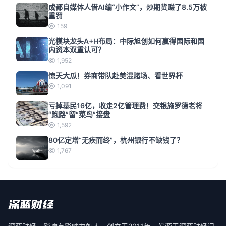
成都自媒体人借AI编“小作文”，炒期货赚了8.5万被
重罚
159
光模块龙头A+H布局：中际旭创如何赢得国际和国
内资本双重认可？
1,952
惊天大瓜！券商带队赴美混赌场、看世界杯
1,091
亏掉基民16亿，收走2亿管理费！交银施罗德老将
“跑路”留“菜鸟”接盘
1,592
80亿定增“无疾而终”，杭州银行不缺钱了？
1,767