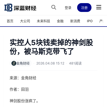
跳转到主内容
登录
注册
首页
大公司
未来科技
金融
新消费
IPO
产城
实控人5块钱卖掉的神剑股
份，被马斯克带飞了
金角财经
·
2026.04.08 15:12
·
481阅读
来源：金角财经
作者：田羽
神剑股份涨疯了。