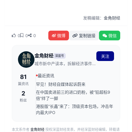
发稿编辑：
金角财经
0
0
0
微博
复制链接
微信
金角财经
关注
深蓝号
城市新中产读本，拆解经济事件背
后的逻辑。
最近资讯
81
篇资讯
罕见！财经自媒体起诉蔚来
在中国卖进前三的进口奶粉，被“铅超标9
2
倍”绊了一脚
粉丝
港股版“长鑫”来了：顶级资本包场，冲击年
内最大IPO
本文系作者
金角财经
授权深蓝财经发表，并经深蓝财经编辑，转载请