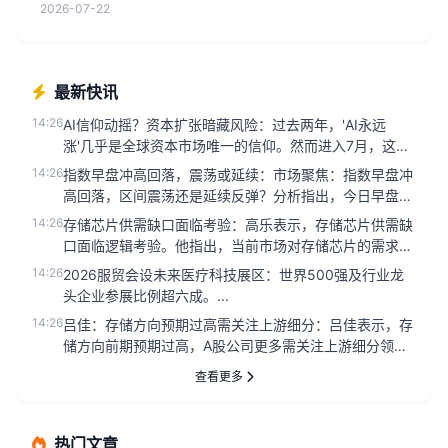
2026-07-22
最新快讯
14:26
AI信仰动摇？资本扩张暗藏风险：过去两年，'AI永远
涨'几乎是全球资本市场唯一的信仰。然而进入7月，这层
信仰正在经历前所...
14:26
指数早盘冲高回落，震荡或延续：市场聚焦：指数早盘冲
高回落，区间震荡还是延续反弹？分析指出，今日早盘股
指一度上攻，但随后出...
14:26
存储芯片供需缺口面临考验：高乐表示，存储芯片供需缺
口面临逻辑考验。他指出，当前市场对存储芯片的需求持
续增长，但供应端仍存...
14:26
2026服贸会设未来医疗科技展区：世界500强及行业龙
头企业参展比例超六成。...
14:26
吕佳：存储方向预期过高需关注上游细分：吕佳表示，存
储方向前期预期过高，A股公司更多需关注上游细分领
域。...
查看更多
热门文章