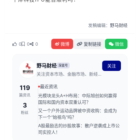
发稿编辑：
野马财经
0
0
0
微博
复制链接
微信
野马财经
关注
深蓝号
关注资本市场、金融市场、新经济
发展和商业创新
最近资讯
119
篇资讯
光模块龙头A+H布局：中际旭创如何赢得
国际和国内资本双重认可？
3
又一个户外运动品牌被中资收购：会成为
粉丝
下一个“始祖鸟”吗？
A股最励志的炒股故事：散户逆袭成上市公
司实控人！