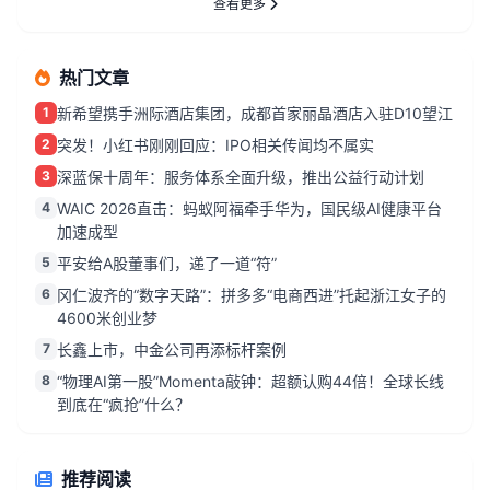
查看更多
热门文章
1
新希望携手洲际酒店集团，成都首家丽晶酒店入驻D10望江
2
突发！小红书刚刚回应：IPO相关传闻均不属实
3
深蓝保十周年：服务体系全面升级，推出公益行动计划
4
WAIC 2026直击：蚂蚁阿福牵手华为，国民级AI健康平台
加速成型
5
平安给A股董事们，递了一道“符”
6
冈仁波齐的“数字天路”：拼多多“电商西进”托起浙江女子的
4600米创业梦
7
长鑫上市，中金公司再添标杆案例
8
“物理AI第一股”Momenta敲钟：超额认购44倍！全球长线
到底在“疯抢”什么？
推荐阅读