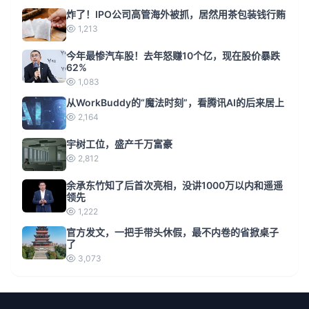
炸了！IPO公司高管海外被抓，居然用茶包装钱行贿
1,213
今年最惨汽车股！去年怒赚10个亿，现在股价暴跌
62%
1,083
从WorkBuddy的“魔法时刻”，看腾讯AI的后来居上
2,164
宇树工位，盛产千万富豪
2,812
余承东竹知了后首次亮相，没讲1000万以内和遥遥
领先
1,222
官方发文，一把手带头休假，最不内卷的省掀桌子
了
3,073