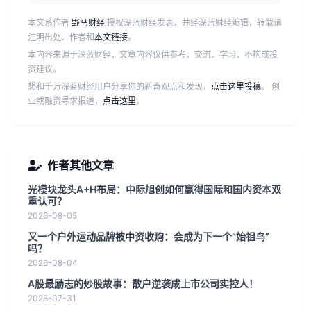
本文系作者
野马财经
授权深蓝财经发表，并经深蓝财经编辑，转载请
注明出处、作者和
本文链接
。
本内容来源于深蓝财经，文章内容仅供参考、交流、学习，不构成投
资建议。
想和千万深蓝财经用户分享你的新奇观点和发现，
点击这里投稿
。 创
业或融资寻求报道，
点击这里
。
作者其他文章
光模块龙头A+H布局：中际旭创如何赢得国际和国内资本双
重认可？
2026-08-05
又一个户外运动品牌被中资收购：会成为下一个“始祖鸟”
吗？
2026-08-04
A股最励志的炒股故事：散户逆袭成上市公司实控人！
2026-07-31