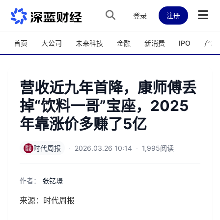
跳转到主内容
登录
注册
首页
大公司
未来科技
金融
新消费
IPO
产城
营收近九年首降，康师傅丢
掉“饮料一哥”宝座，2025
年靠涨价多赚了5亿
时代周报
·
2026.03.26 10:14
·
1,995阅读
作者：
张钇璟
来源：时代周报