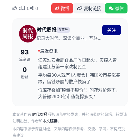
0
0
0
微博
复制链接
微信
时代周报
关注
深蓝号
记录大时代，深读全商业。互联网
新闻信息服务许可证编号：
最近资讯
93
44120230006
篇资讯
江苏淮安金鹿食品厂昨日起火，实控人曾
组建江苏第一家改制民企
0
平均每30人就有1人爆仓！韩国股市暴涨暴
粉丝
跌，借钱炒股的散户快疯了
低库存叠加“锁量不锁价”！闪存涨价潮下，
大普微2900亿市值能撑多久？
本文系作者
时代周报
授权深蓝财经发表，并经深蓝财经编辑，转载请
注明出处、作者和
本文链接
。
本内容来源于深蓝财经，文章内容仅供参考、交流、学习，不构成投
资建议。