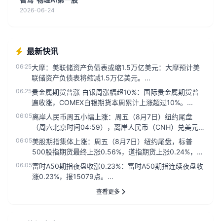
2026-06-24
最新快讯
06:25
大摩：美联储资产负债表或缩1.5万亿美元：大摩预计美
联储资产负债表将缩减1.5万亿美元。...
06:25
贵金属期货普涨 白银周涨幅超10%：国际贵金属期货普
遍收涨，COMEX白银期货本周累计上涨超过10%。...
06:05
离岸人民币周五小幅上涨：周五（8月7日）纽约尾盘
（周六北京时间04:59），离岸人民币（CNH）兑美元报
6.7429元，...
06:05
美股期指集体上涨：周五（8月7日）纽约尾盘，标普
500股指期货最终上涨0.56%，道指期货上涨0.24%，纳
斯达克100...
06:05
富时A50期指夜盘收涨0.23%：富时A50期指连续夜盘收
涨0.23%，报15079点。...
查看更多