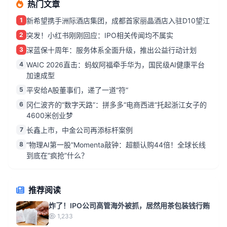
热门文章
1
新希望携手洲际酒店集团，成都首家丽晶酒店入驻D10望江
2
突发！小红书刚刚回应：IPO相关传闻均不属实
3
深蓝保十周年：服务体系全面升级，推出公益行动计划
4
WAIC 2026直击：蚂蚁阿福牵手华为，国民级AI健康平台
加速成型
5
平安给A股董事们，递了一道“符”
6
冈仁波齐的“数字天路”：拼多多“电商西进”托起浙江女子的
4600米创业梦
7
长鑫上市，中金公司再添标杆案例
8
“物理AI第一股”Momenta敲钟：超额认购44倍！全球长线
到底在“疯抢”什么？
推荐阅读
炸了！IPO公司高管海外被抓，居然用茶包装钱行贿
1,233