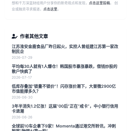
想和千万深蓝财经用户分享你的新奇观点和发现，
点击这里投稿
。 创
业或融资寻求报道，
点击这里
。
作者其他文章
江苏淮安金鹿食品厂昨日起火，实控人曾组建江苏第一家改
制民企
2026-07-29
平均每30人就有1人爆仓！韩国股市暴涨暴跌，借钱炒股的
散户快疯了
2026-07-17
低库存叠加“锁量不锁价”！闪存涨价潮下，大普微2900亿
市值能撑多久？
2026-06-30
3年半消失1.2亿张！这届“00后”正在“戒卡”，中小银行信用
卡退潮
2026-06-26
全球前10车企拿下9家！Momenta通过港交所聆讯，冲刺
智驾“物理AI第一股”