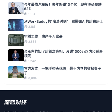
今年最惨汽车股！去年怒赚10个亿，现在股价暴跌
62%
1,104
从WorkBuddy的“魔法时刻”，看腾讯AI的后来居上
2,185
宇树工位，盛产千万富豪
2,835
余承东竹知了后首次亮相，没讲1000万以内和遥遥
领先
1,242
官方发文，一把手带头休假，最不内卷的省掀桌子
了
3,094