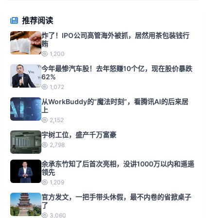
推荐阅读
炸了！IPO公司高管海外被抓，居然用茶包装钱行
贿
1,200
今年最惨汽车股！去年怒赚10个亿，现在股价暴跌
62%
1,072
从WorkBuddy的“魔法时刻”，看腾讯AI的后来居
上
2,152
宇树工位，盛产千万富豪
2,798
余承东竹知了后首次亮相，没讲1000万以内和遥遥
领先
1,209
官方发文，一把手带头休假，最不内卷的省掀桌子
了
3,060