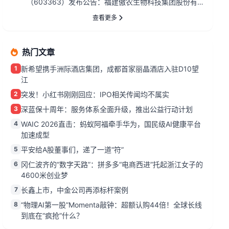
（603363）发布公告：福建傲农生物科技集团股份有
限公司2026年7月...
查看更多
热门文章
1
新希望携手洲际酒店集团，成都首家丽晶酒店入驻D10望
江
2
突发！小红书刚刚回应：IPO相关传闻均不属实
3
深蓝保十周年：服务体系全面升级，推出公益行动计划
4
WAIC 2026直击：蚂蚁阿福牵手华为，国民级AI健康平台
加速成型
5
平安给A股董事们，递了一道“符”
6
冈仁波齐的“数字天路”：拼多多“电商西进”托起浙江女子的
4600米创业梦
7
长鑫上市，中金公司再添标杆案例
8
“物理AI第一股”Momenta敲钟：超额认购44倍！全球长线
到底在“疯抢”什么？