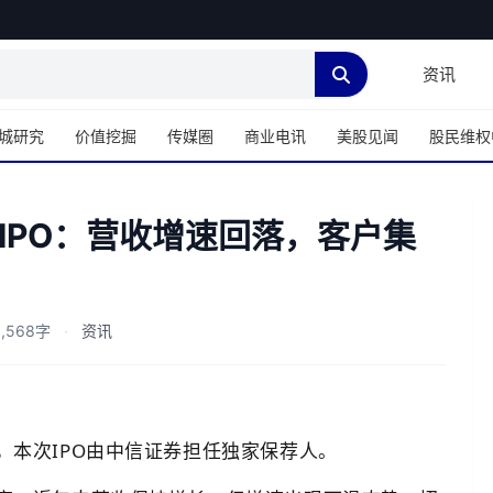
资讯
城研究
价值挖掘
传媒圈
商业电讯
美股见闻
股民维权
IPO：营收增速回落，客户集
,568字
·
资讯
本次IPO由中信证券担任独家保荐人。