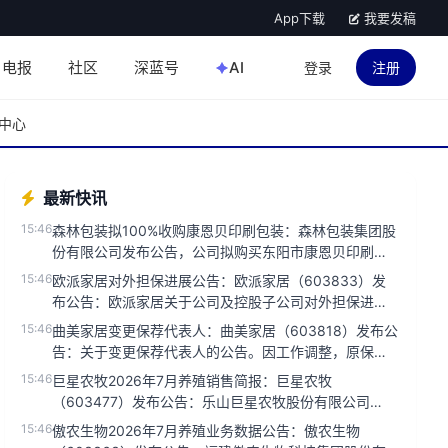
App下载
我要发稿
电报
社区
深蓝号
AI
登录
注册
中心
最新快讯
15:46
森林包装拟100%收购康恩贝印刷包装：森林包装集团股
份有限公司发布公告，公司拟购买东阳市康恩贝印刷包
装有限公司100%股...
15:46
欧派家居对外担保进展公告：欧派家居（603833）发
布公告：欧派家居关于公司及控股子公司对外担保进展
公告...
15:46
曲美家居变更保荐代表人：曲美家居（603818）发布公
告：关于变更保荐代表人的公告。因工作调整，原保荐
代表人张伟先生和李...
15:46
巨星农牧2026年7月养殖销售简报：巨星农牧
（603477）发布公告：乐山巨星农牧股份有限公司
2026年7月养殖业务销售...
15:46
傲农生物2026年7月养殖业务数据公告：傲农生物