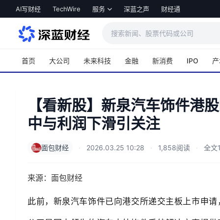
跳转到主内容
AI写财经
TechWire
服务
深蓝之声
财经通
首页
大公司
未来科技
金融
新消费
IPO
产
【看新股】新泉汽车饰件港股
中与利润下滑引关注
面包财经
·
2026.03.25 10:28
·
1,858阅读
·
全文1
来源：面包财经
此前，新泉汽车饰件已向港交所递交主板上市申请，