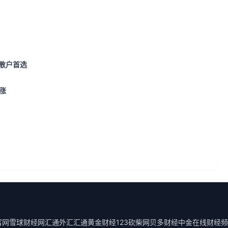
成散户首选
涨
富网
雪球财经
网汇通外汇
汇通黄金
财经123
砍柴网
贝多财经
中金在线财经频