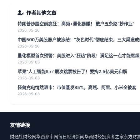
作者其他文章
特朗普炒股空前疯狂：高频+量化暴赚！ 散户五条路“抄作业”
2026-05-26
中国500万美股账户被冻结！“灰色时代”彻底结束，三大渠道
2026-05-26
量化模型首次预警：美股进入“狂热”阶段！满足这一点才能继续
2026-05-08
苹果“人工智能Siri”屡次跳票被告了！要掏2.5亿美元和解
2026-05-08
怪兽充电悄然退市：市值蒸发85%，高瓴、阿里、小米全被套
2026-05-08
友情链接
财通社
财经网
华西都市网
每日经济新闻
华商财经
投资者之家
东方财