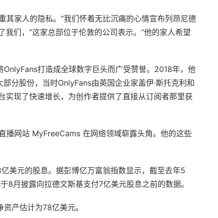
界尊重其家人的隐私。“我们怀着无比沉痛的心情宣布列昂尼德
了我们，”这家总部位于伦敦的公司表示。“他的家人希望
lyFans打造成全球数字巨头而广受赞誉。2018年，他
al的大部分股份，当时OnlyFans由英国企业家盖伊·斯托克利和
平台实现了快速增长，为创作者提供了直接从订阅者那里获
直播网站 MyFreeCams 在网络领域崭露头角。他的这些
了约18亿美元的股息。据彭博亿万富翁指数显示，截至去年5
ns于8月披露向拉德文斯基支付7亿美元股息之前的数据。
资产估计为78亿美元。