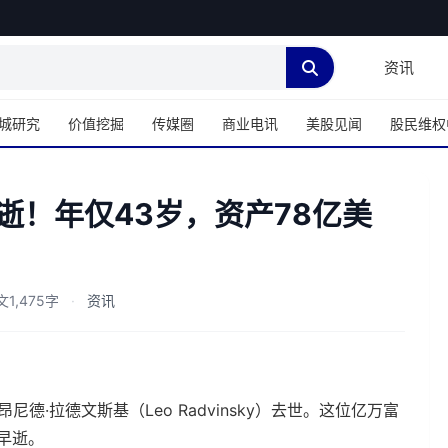
资讯
城研究
价值挖掘
传媒圈
商业电讯
美股见闻
股民维权
逝！年仅43岁，资产78亿美
文1,475字
·
资讯
尼德·拉德文斯基（Leo Radvinsky）去世。这位亿万富
早逝。