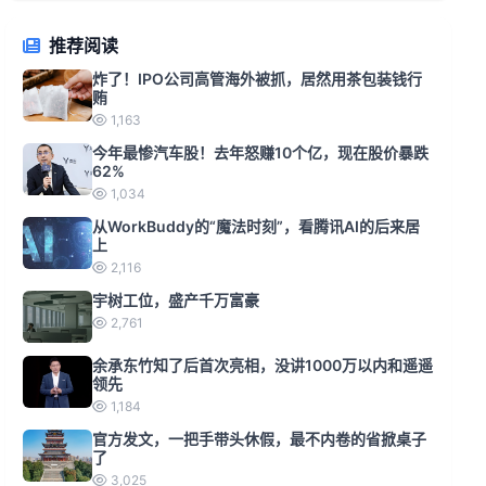
推荐阅读
炸了！IPO公司高管海外被抓，居然用茶包装钱行
贿
1,163
今年最惨汽车股！去年怒赚10个亿，现在股价暴跌
62%
1,034
从WorkBuddy的“魔法时刻”，看腾讯AI的后来居
上
2,116
宇树工位，盛产千万富豪
2,761
余承东竹知了后首次亮相，没讲1000万以内和遥遥
领先
1,184
官方发文，一把手带头休假，最不内卷的省掀桌子
了
3,025