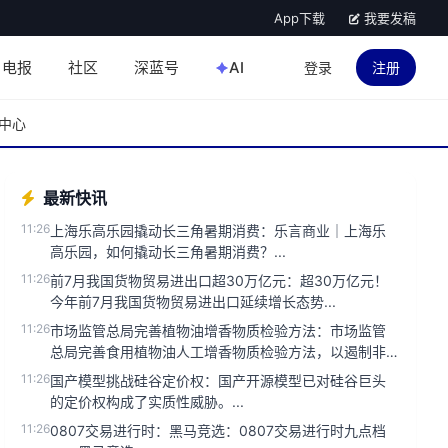
App下载
我要发稿
电报
社区
深蓝号
AI
登录
注册
中心
最新快讯
11:26
上海乐高乐园撬动长三角暑期消费：乐言商业｜上海乐
高乐园，如何撬动长三角暑期消费？...
11:26
前7月我国货物贸易进出口超30万亿元：超30万亿元！
今年前7月我国货物贸易进出口延续增长态势...
11:26
市场监管总局完善植物油增香物质检验方法：市场监管
总局完善食用植物油人工增香物质检验方法，以遏制非
法添加行为。此次修订旨在...
11:26
国产模型挑战硅谷定价权：国产开源模型已对硅谷巨头
的定价权构成了实质性威胁。...
11:26
0807交易进行时：黑马竞选：0807交易进行时九点档