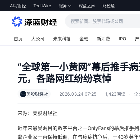
跳转到主内容
AI写财经
TechWire
服务
深蓝之声
财经通
首页
大公司
未来科技
金融
新消费
IPO
产
“全球第一小黄网”幕后推手病
元，各路网红纷纷哀悼
美股财经社
·
2026.03.24 07:25
·
1,423阅读
·
全
来源：美股财经社
近年来最受瞩目的数字平台之一OnlyFans的幕后推手列昂
翁企业家一直保持低调，在与癌症抗争后，于43岁英年