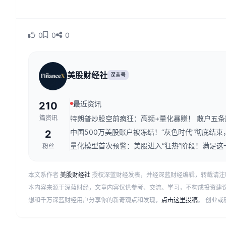
0
0
0
美股财经社
深蓝号
最近资讯
210
篇资讯
特朗普炒股空前疯狂：高频+量化暴赚！ 散户五条路
中国500万美股账户被冻结！“灰色时代”彻底结
2
量化模型首次预警：美股进入“狂热”阶段！满足这
粉丝
本文系作者
美股财经社
授权深蓝财经发表，并经深蓝财经编辑，转载请注
本内容来源于深蓝财经，文章内容仅供参考、交流、学习，不构成投资建
想和千万深蓝财经用户分享你的新奇观点和发现，
点击这里投稿
。 创业