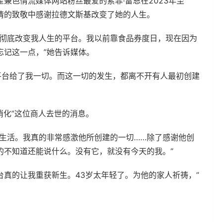
兼色情流媒体网站粉丝最爱的索菲·雷恩在2023年至
感情的致敬中感谢拉德文斯基改变了她的人生。
个彻底改变我人生的平台。我以前靠食品券度日，现在因为
忘记这一点，”她告诉媒体。
这个平台给了我一切。而这一切的发生，都离不开有人最初创建
在消化”这位商人去世的消息。
生活。我真的非常感激他所创建的一切……除了感谢他创
的不知道还能说什么。没有它，就没有今天的我。”
台真的让我重获新生。43岁太年轻了。为他的家人祈祷，”