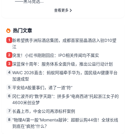
——黑马竞选...
查看更多
热门文章
1
新希望携手洲际酒店集团，成都首家丽晶酒店入驻D10望
江
2
突发！小红书刚刚回应：IPO相关传闻均不属实
3
深蓝保十周年：服务体系全面升级，推出公益行动计划
4
WAIC 2026直击：蚂蚁阿福牵手华为，国民级AI健康平台
加速成型
5
平安给A股董事们，递了一道“符”
6
冈仁波齐的“数字天路”：拼多多“电商西进”托起浙江女子的
4600米创业梦
7
长鑫上市，中金公司再添标杆案例
8
“物理AI第一股”Momenta敲钟：超额认购44倍！全球长线
到底在“疯抢”什么？