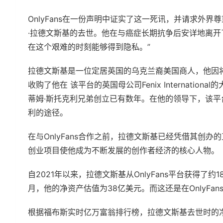
OnlyFans在一份声明中证实了这一死讯，并请求外
·拉德文斯基的去世。他在与癌症长期抗争后安详地离开
在这个艰难的时刻能够得到隐私。”
拉德文斯基是一位定居英国的乌克兰裔美国商人，他因将On
收购了他在 该平台的英国母公司Fenix Internation
蒂姆·斯托克利兄弟创立已有数年。在他的领导下，该
利的途径。
在与OnlyFans合作之前，拉德文斯基已经凭借其创办的
创业项目使他成为不断发展的创作者经济的核心人物。
自2021年以来，拉德文斯基从OnlyFans平台获得
月，他的净资产估值为38亿美元。而这还是在OnlyFa
根据福布斯实时亿万富翁排行榜，拉德文斯基去世时的净