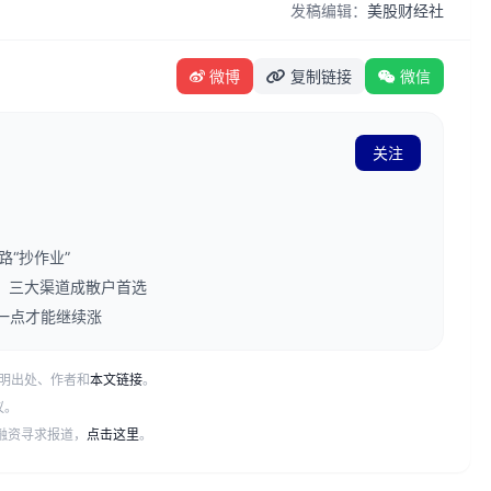
发稿编辑：
美股财经社
微博
复制链接
微信
关注
“抄作业”
束，三大渠道成散户首选
一点才能继续涨
明出处、作者和
本文链接
。
议。
或融资寻求报道，
点击这里
。