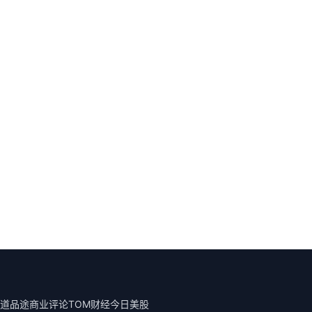
道
品途商业评论
TOM财经
今日美股