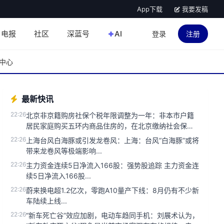
App下载
我要发稿
电报
社区
深蓝号
AI
登录
注册
中心
最新快讯
22:26
北京非京籍购房社保个税年限调整为一年：非本市户籍
居民家庭购买五环内商品住房的，在北京缴纳社会保险
或个人所得税的年限，调整...
22:26
上海台风白海豚或引发龙卷风：上海：台风“白海豚”或将
带来龙卷风等极端影响...
22:26
主力资金连续5日净流入166股：强势股追踪 主力资金连
续5日净流入166股...
22:26
蔚来换电超1.2亿次，零跑A10量产下线：8月仍有不少新
车陆续上线...
22:26
“新车死亡谷”效应加剧，电动车趋同手机：刘展术认为，