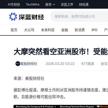
跳转到主内容
AI写财经
TechWire
服务
深蓝之声
财经通
首页
大公司
未来科技
金融
新消费
IPO
产
大摩突然看空亚洲股市！受能
美股财经社
·
2026.03.20 03:22
·
677阅读
·
全文
来源：美股财经社
据彭博社报道，摩根士丹利对亚洲股市持谨慎态度，建
剧，且能源价格可能出现冲击。