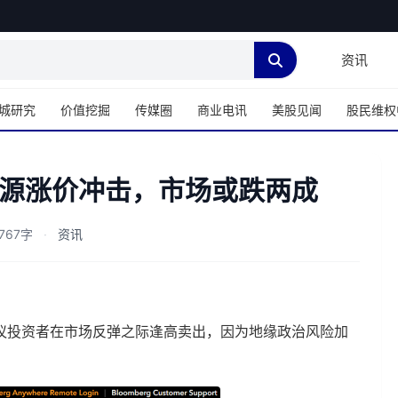
资讯
城研究
价值挖掘
传媒圈
商业电讯
美股见闻
股民维权
源涨价冲击，市场或跌两成
767字
·
资讯
议投资者在市场反弹之际逢高卖出，因为地缘政治风险加