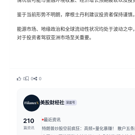
情况很可能与金融环境收紧、经济增长预期疲软以及投
鉴于当前形势不明朗，摩根士丹利建议投资者保持谨慎
能源市场、地缘政治和全球流动性状况均处于波动之中
对于投资者驾驭亚洲市场至关重要。
0
0
0
美股财经社
深蓝号
最近资讯
210
篇资讯
特朗普炒股空前疯狂：高频+量化暴赚！ 散户五条路