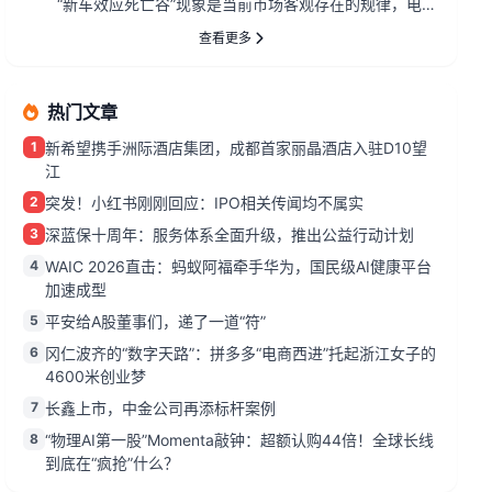
“新车效应死亡谷”现象是当前市场客观存在的规律，电动
车越来越像手机。...
查看更多
热门文章
1
新希望携手洲际酒店集团，成都首家丽晶酒店入驻D10望
江
2
突发！小红书刚刚回应：IPO相关传闻均不属实
3
深蓝保十周年：服务体系全面升级，推出公益行动计划
4
WAIC 2026直击：蚂蚁阿福牵手华为，国民级AI健康平台
加速成型
5
平安给A股董事们，递了一道“符”
6
冈仁波齐的“数字天路”：拼多多“电商西进”托起浙江女子的
4600米创业梦
7
长鑫上市，中金公司再添标杆案例
8
“物理AI第一股”Momenta敲钟：超额认购44倍！全球长线
到底在“疯抢”什么？