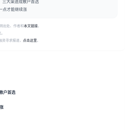
束，三大渠道成散户首选
一点才能继续涨
明出处、作者和
本文链接
。
议。
或融资寻求报道，
点击这里
。
成散户首选
涨