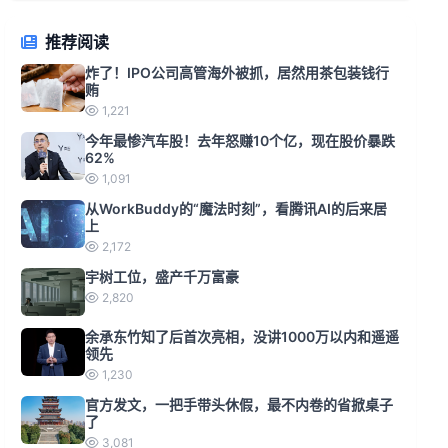
推荐阅读
炸了！IPO公司高管海外被抓，居然用茶包装钱行
贿
1,221
今年最惨汽车股！去年怒赚10个亿，现在股价暴跌
62%
1,091
从WorkBuddy的“魔法时刻”，看腾讯AI的后来居
上
2,172
宇树工位，盛产千万富豪
2,820
余承东竹知了后首次亮相，没讲1000万以内和遥遥
领先
1,230
官方发文，一把手带头休假，最不内卷的省掀桌子
了
3,081