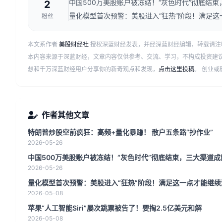
中国500万美股账户被冻结！“灰色时代”彻底结
2
量化模型首次预警：美股进入“狂热”阶段！满足这
粉丝
本文系作者
美股财经社
授权深蓝财经发表，并经深蓝财经编辑，转载请注
本内容来源于深蓝财经，文章内容仅供参考、交流、学习，不构成投资建
想和千万深蓝财经用户分享你的新奇观点和发现，
点击这里投稿
。 创业
作者其他文章
特朗普炒股空前疯狂：高频+量化暴赚！ 散户五条路“抄作业”
2026-05-26
中国500万美股账户被冻结！“灰色时代”彻底结束，三大渠道
2026-05-26
量化模型首次预警：美股进入“狂热”阶段！满足这一点才能继续
2026-05-08
苹果“人工智能Siri”屡次跳票被告了！要掏2.5亿美元和解
2026-05-08