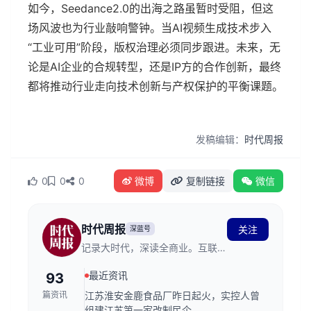
如今，Seedance2.0的出海之路虽暂时受阻，但这
场风波也为行业敲响警钟。当AI视频生成技术步入
“工业可用”阶段，版权治理必须同步跟进。未来，无
论是AI企业的合规转型，还是IP方的合作创新，最终
都将推动行业走向技术创新与产权保护的平衡课题。
发稿编辑：
时代周报
0
0
0
微博
复制链接
微信
时代周报
关注
深蓝号
记录大时代，深读全商业。互联网
新闻信息服务许可证编号：
最近资讯
93
44120230006
篇资讯
江苏淮安金鹿食品厂昨日起火，实控人曾
组建江苏第一家改制民企