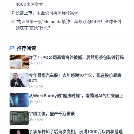
4600米创业梦
7
长鑫上市，中金公司再添标杆案例
8
“物理AI第一股”Momenta敲钟：超额认购44倍！全球长线
到底在“疯抢”什么？
推荐阅读
炸了！IPO公司高管海外被抓，居然用茶包装钱行贿
1,226
今年最惨汽车股！去年怒赚10个亿，现在股价暴跌
62%
1,098
从WorkBuddy的“魔法时刻”，看腾讯AI的后来居上
2,177
宇树工位，盛产千万富豪
2,826
余承东竹知了后首次亮相，没讲1000万以内和遥遥