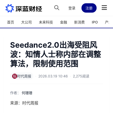
跳转到主内容
登录
注册
首页
大公司
未来科技
金融
新消费
IPO
产城
Seedance2.0出海受阻风
波：知情人士称内部在调整
算法，限制使用范围
时代周报
·
2026.03.19 10:46
·
2,275阅读
作者：
何珊珊
来源：时代周报