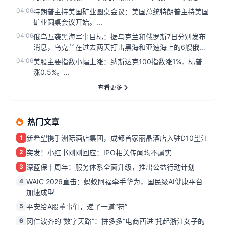
桶，...
04:06
特朗普主持美国矿业圆桌会议：美国总统特朗普主持美国
矿业圆桌会议开始。...
04:06
俄乌互袭黑海军事目标：据乌克兰和俄罗斯7日分别发布
消息，乌克兰在过去两天打击黑海和亚速海上的6艘俄罗
斯船只，俄罗斯武装部...
04:06
美股主要指数小幅上涨：纳斯达克100指数涨1%，标普
涨0.5%。...
查看更多
热门文章
1
新希望携手洲际酒店集团，成都首家丽晶酒店入驻D10望江
2
突发！小红书刚刚回应：IPO相关传闻均不属实
3
深蓝保十周年：服务体系全面升级，推出公益行动计划
4
WAIC 2026直击：蚂蚁阿福牵手华为，国民级AI健康平台
加速成型
5
平安给A股董事们，递了一道“符”
6
冈仁波齐的“数字天路”：拼多多“电商西进”托起浙江女子的