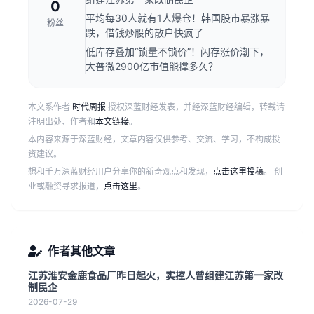
0
平均每30人就有1人爆仓！韩国股市暴涨暴
粉丝
跌，借钱炒股的散户快疯了
低库存叠加“锁量不锁价”！闪存涨价潮下，
大普微2900亿市值能撑多久？
本文系作者
时代周报
授权深蓝财经发表，并经深蓝财经编辑，转载请
注明出处、作者和
本文链接
。
本内容来源于深蓝财经，文章内容仅供参考、交流、学习，不构成投
资建议。
想和千万深蓝财经用户分享你的新奇观点和发现，
点击这里投稿
。 创
业或融资寻求报道，
点击这里
。
作者其他文章
江苏淮安金鹿食品厂昨日起火，实控人曾组建江苏第一家改
制民企
2026-07-29