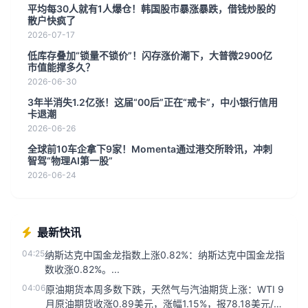
平均每30人就有1人爆仓！韩国股市暴涨暴跌，借钱炒股的
散户快疯了
2026-07-17
低库存叠加“锁量不锁价”！闪存涨价潮下，大普微2900亿
市值能撑多久？
2026-06-30
3年半消失1.2亿张！这届“00后”正在“戒卡”，中小银行信用
卡退潮
2026-06-26
全球前10车企拿下9家！Momenta通过港交所聆讯，冲刺
智驾“物理AI第一股”
2026-06-24
最新快讯
04:25
纳斯达克中国金龙指数上涨0.82%：纳斯达克中国金龙指
数收涨0.82%。...
04:06
原油期货本周多数下跌，天然气与汽油期货上涨：WTI 9
月原油期货收涨0.89美元，涨幅1.15%，报78.18美元/