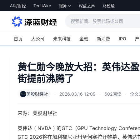
跳转到主内容
AI写财经
TechWire
服务
深蓝之声
财经通
首页
大公司
未来科技
金融
新消费
IPO
产
黄仁勋今晚放大招：英伟达盈
街提前沸腾了
美股财经社
·
2026.03.16 12:09
·
602阅读
·
全文3
来源：美股财经社
英伟达 ( NVDA ) 的GTC（GPU Technology 
GTC 2026将在加利福尼亚州圣何塞拉开帷幕，英伟