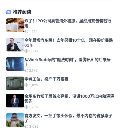
推荐阅读
炸了！IPO公司高管海外被抓，居然用茶包装钱行
贿
1,224
今年最惨汽车股！去年怒赚10个亿，现在股价暴跌
62%
1,096
从WorkBuddy的“魔法时刻”，看腾讯AI的后来居
上
2,176
宇树工位，盛产千万富豪
2,825
余承东竹知了后首次亮相，没讲1000万以内和遥遥
领先
1,235
官方发文，一把手带头休假，最不内卷的省掀桌子
了
3,085