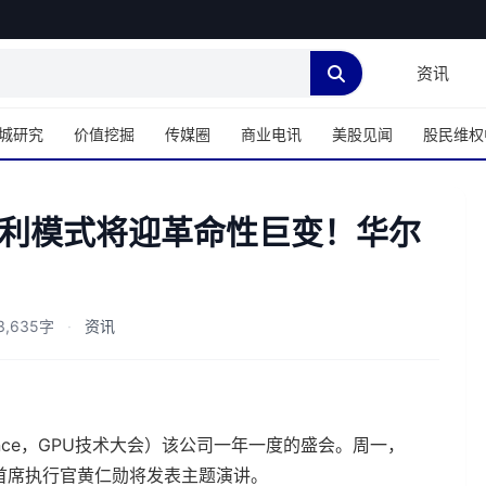
资讯
城研究
价值挖掘
传媒圈
商业电讯
美股见闻
股民维权
利模式将迎革命性巨变！华尔
,635字
·
资讯
Conference，GPU技术大会）该公司一年一度的盛会。周一，
达首席执行官黄仁勋将发表主题演讲。