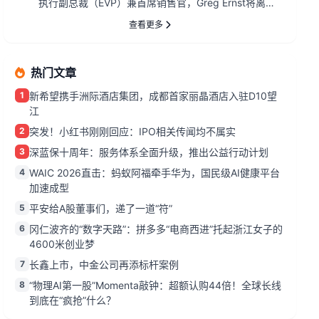
执行副总裁（EVP）兼首席销售官，Greg Ernst将离
职。...
查看更多
热门文章
1
新希望携手洲际酒店集团，成都首家丽晶酒店入驻D10望
江
2
突发！小红书刚刚回应：IPO相关传闻均不属实
3
深蓝保十周年：服务体系全面升级，推出公益行动计划
4
WAIC 2026直击：蚂蚁阿福牵手华为，国民级AI健康平台
加速成型
5
平安给A股董事们，递了一道“符”
6
冈仁波齐的“数字天路”：拼多多“电商西进”托起浙江女子的
4600米创业梦
7
长鑫上市，中金公司再添标杆案例
8
“物理AI第一股”Momenta敲钟：超额认购44倍！全球长线
到底在“疯抢”什么？