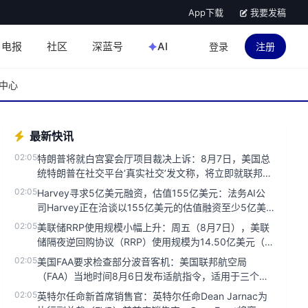
App下载
我要发稿
电报
社区
深蓝号
AI
登录
注册
中心
最新快讯
02:05
特朗普将就白宫宴会厅项目裁决上诉：8月7日，美国总
统特朗普在社交平台‘真实社交’发文称，将立即就联邦上
诉法院阻止白宫宴会...
02:05
Harvey寻求5亿美元融资，估值155亿美元：法务AI公
司Harvey正在洽谈以155亿美元的估值融资至少5亿美
元，该...
02:05
美联储RRP使用规模小幅上升：周五（8月7日），美联
储隔夜逆回购协议（RRP）使用规模为14.50亿美元（交
易对手2家）...
02:05
美国FAA要求检查部分波音客机：美国联邦航空局
（FAA）当地时间8月6日发布适航指令，适用于三个型
号的波音客机，估计影响...
02:05
英特尔任命新首席销售官：英特尔任命Dean Jarnac为