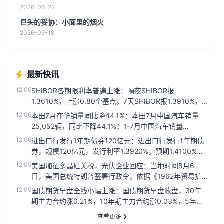
2026-06-22
巨头的妥协：小面里的烟火
2026-06-18
最新快讯
12:06
SHIBOR各期限利率普遍上涨：隔夜SHIBOR报
1.3610%，上涨0.80个基点。7天SHIBOR报1.3910%，...
12:06
本田7月在华销量同比降44.1%：本田7月中国汽车销量
25,052辆，同比下降44.1%；1-7月中国汽车销量
230,8...
12:06
进出口行发行1年期债券120亿元：进出口行发行1年期债
券，规模120亿元，发行利率1.3920%，预期1.4100%，
投...
12:05
美国加征多晶硅关税，光伏企业回应：当地时间8月6
日，美国总统特朗普签署行政令，依据《1962年贸易扩
展法》第232条，对...
12:05
国债期货早盘全线小幅上涨：国债期货早盘收盘，30年
期主力合约涨0.21%，10年期主力合约涨0.03%，5年期
主力合约涨...
查看更多