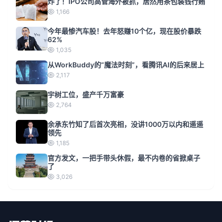
炸了！IPO公司高管海外被抓，居然用茶包装钱行贿
1,166
今年最惨汽车股！去年怒赚10个亿，现在股价暴跌
62%
1,035
从WorkBuddy的“魔法时刻”，看腾讯AI的后来居上
2,117
宇树工位，盛产千万富豪
2,764
余承东竹知了后首次亮相，没讲1000万以内和遥遥
领先
1,185
官方发文，一把手带头休假，最不内卷的省掀桌子
了
3,026