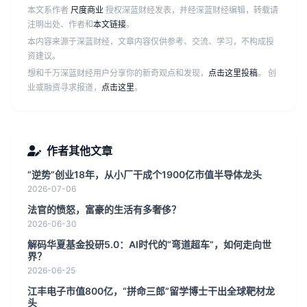
本文系作者
尺度商业
授权深蓝财经发表，并经深蓝财经编辑，转载请
注明出处、作者和
本文链接
。
本内容来源于深蓝财经，文章内容仅供参考、交流、学习，不构成投
资建议。
想和千万深蓝财经用户分享你的新奇观点和发现，
点击这里投稿
。 创
业或融资寻求报道，
点击这里
。
作者其他文章
“逆势”创业18年，从小厂干成个1900亿市值半导体龙头
2026-07-06
法官的愤怒，富豪的生活有多奢侈？
2026-06-30
解码华夏基金投研5.0：AI时代的“弯道超车”，如何走向世
界？
2026-06-25
江丰电子市值800亿，“拼命三郎”留学博士干出全球靶材龙
头