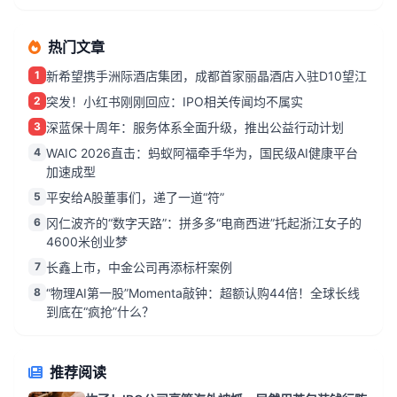
热门文章
1
新希望携手洲际酒店集团，成都首家丽晶酒店入驻D10望江
2
突发！小红书刚刚回应：IPO相关传闻均不属实
3
深蓝保十周年：服务体系全面升级，推出公益行动计划
4
WAIC 2026直击：蚂蚁阿福牵手华为，国民级AI健康平台
加速成型
5
平安给A股董事们，递了一道“符”
6
冈仁波齐的“数字天路”：拼多多“电商西进”托起浙江女子的
4600米创业梦
7
长鑫上市，中金公司再添标杆案例
8
“物理AI第一股”Momenta敲钟：超额认购44倍！全球长线
到底在“疯抢”什么？
推荐阅读