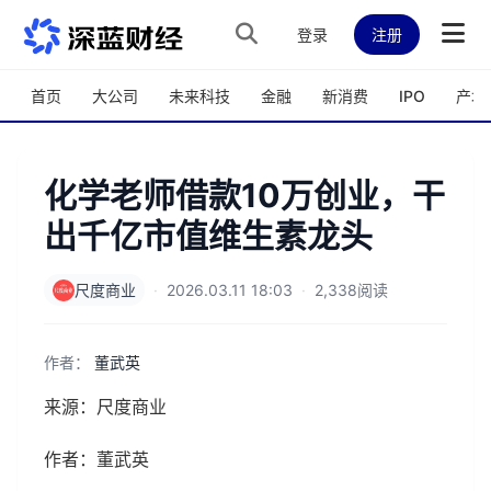
跳转到主内容
登录
注册
首页
大公司
未来科技
金融
新消费
IPO
产城
化学老师借款10万创业，干
出千亿市值维生素龙头
尺度商业
·
2026.03.11 18:03
·
2,338阅读
作者：
董武英
来源：尺度商业
作者：董武英