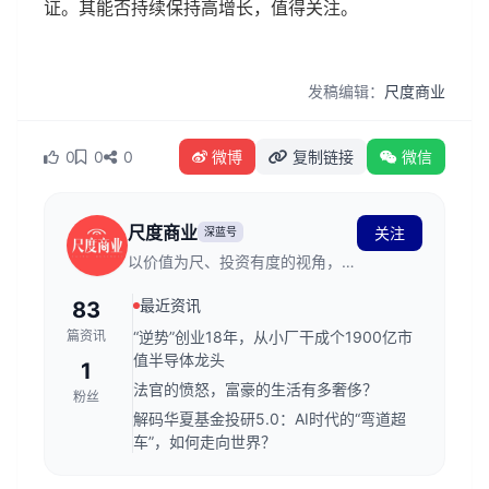
证。其能否持续保持高增长，值得关注。
发稿编辑：
尺度商业
0
0
0
微博
复制链接
微信
尺度商业
关注
深蓝号
以价值为尺、投资有度的视角，观
察和洞见商业文明、科技创新（原
最近资讯
83
德林社更名）
篇资讯
“逆势”创业18年，从小厂干成个1900亿市
值半导体龙头
1
法官的愤怒，富豪的生活有多奢侈？
粉丝
解码华夏基金投研5.0：AI时代的“弯道超
车”，如何走向世界？