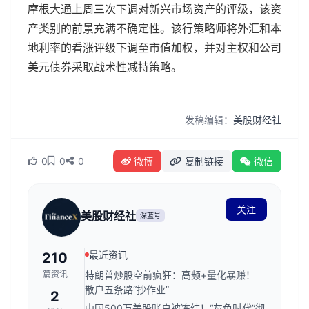
摩根大通上周三次下调对新兴市场资产的评级，该资
产类别的前景充满不确定性。该行策略师将外汇和本
地利率的看涨评级下调至市值加权，并对主权和公司
美元债券采取战术性减持策略。
发稿编辑：
美股财经社
0
0
0
微博
复制链接
微信
关注
美股财经社
深蓝号
最近资讯
210
篇资讯
特朗普炒股空前疯狂：高频+量化暴赚！
散户五条路“抄作业”
2
中国500万美股账户被冻结！“灰色时代”彻