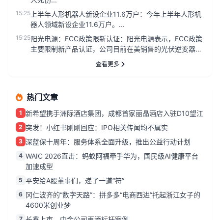
15:25
上半年人形机器人新设企业11.6万户：今年上半年人形机
器人领域新设企业11.6万户。...
15:25
阳光电源：FCC政策限新认证：阳光电源表示，FCC政策
主要限制新产品认证，公司目前在美销售的光伏逆变器、
储能系统不受影响...
查看更多
热门文章
1
新希望携手洲际酒店集团，成都首家丽晶酒店入驻D10望江
2
突发！小红书刚刚回应：IPO相关传闻均不属实
3
深蓝保十周年：服务体系全面升级，推出公益行动计划
4
WAIC 2026直击：蚂蚁阿福牵手华为，国民级AI健康平台
加速成型
5
平安给A股董事们，递了一道“符”
6
冈仁波齐的“数字天路”：拼多多“电商西进”托起浙江女子的
4600米创业梦
7
长鑫上市，中金公司再添标杆案例