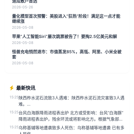
道成散户首选
2026-05-26
量化模型首次预警：美股进入“狂热”阶段！满足这一点才能
继续涨
2026-05-08
苹果“人工智能Siri”屡次跳票被告了！要掏2.5亿美元和解
2026-05-08
怪兽充电悄然退市：市值蒸发85%，高瓴、阿里、小米全被
套
2026-05-08
最新快讯
15:25
陕西柞水泥石流致3人遇难：陕西柞水泥石流灾害致3人遇
难。...
15:25
台风白海豚降雨进程表出炉 北方或受影响：台风“白海豚”
降雨进程表出炉，残余环流或将影响北方。根据气象部门
最新数据，台风“...
15:25
乌称基辅等地遭袭致多人死伤：乌称基辅等地遭袭 已有多
人死伤...