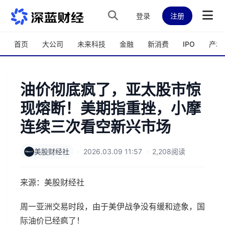
跳转到主内容
登录
注册
首页
大公司
未来科技
金融
新消费
IPO
产城
油价彻底疯了，亚太股市惊
现熔断！美期指重挫，小摩
连续三次看空新兴市场
美股财经社
·
2026.03.09 11:57
·
2,208阅读
来源：美股财经社
周一亚洲交易时段，由于美伊战争没有缓和迹象，国
际油价已经疯了！