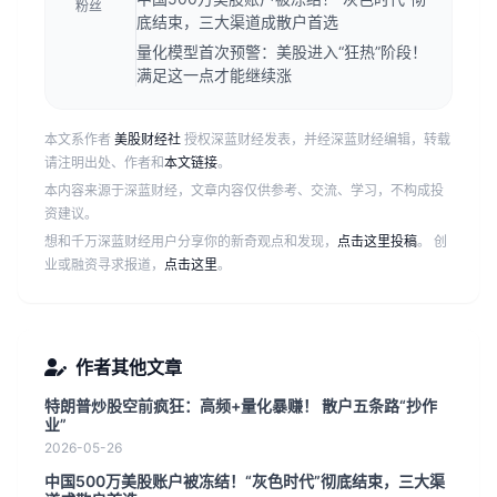
粉丝
底结束，三大渠道成散户首选
量化模型首次预警：美股进入“狂热”阶段！
满足这一点才能继续涨
本文系作者
美股财经社
授权深蓝财经发表，并经深蓝财经编辑，转载
请注明出处、作者和
本文链接
。
本内容来源于深蓝财经，文章内容仅供参考、交流、学习，不构成投
资建议。
想和千万深蓝财经用户分享你的新奇观点和发现，
点击这里投稿
。 创
业或融资寻求报道，
点击这里
。
作者其他文章
特朗普炒股空前疯狂：高频+量化暴赚！ 散户五条路“抄作
业”
2026-05-26
中国500万美股账户被冻结！“灰色时代”彻底结束，三大渠