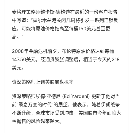
麦格理策略师维卡斯·德维迪在最近的一份客户报告
中写道：“霍尔木兹港关闭几周将引发一系列连锁反
应，可能将原油价格推高至每桶150美元甚至更
高。”
2008年金融危机前夕，布伦特原油价格达到每桶
147.50美元，经通货膨胀调整后，相当于今天的218
美元。
资深策略师上调美股崩盘概率
资深策略师埃德·亚德尼 (Ed Yardeni) 更新了他对当
前“瞬息万变的时代”的展望，他表示，随着伊朗战争
不断升级，全球市场受到冲击，美国股市今年面临大
幅抛售的风险越来越大。