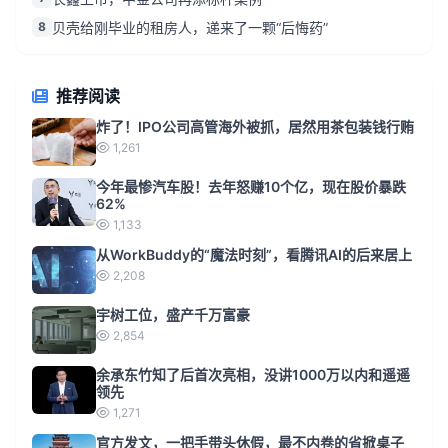
8
贝壳给刚毕业的租房人，递来了一颗“后悔药”
推荐阅读
炸了！IPO公司高管海外被抓，居然用茶包装钱行贿
1,261
今年最惨汽车股！去年怒赚10个亿，现在股价暴跌
62%
1,133
从WorkBuddy的“魔法时刻”，看腾讯AI的后来居上
2,208
宇树工位，盛产千万富豪
2,854
余承东竹知了后首次亮相，没讲1000万以内和遥遥
领先
1,271
官方发文，一把手带头休假，最不内卷的省掀桌子