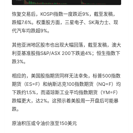
恢复交易后，KOSPI指数一度跌近9%，截至发稿，
跌幅7.6%。权重股方面，三星电子、SK海力士、现
代汽车均跌超9%。
其他亚洲地区股市也出现大幅回落，截至发稿，澳大
利亚基准股指S&P/ASX 200下跌逾4%；恒生指数下
跌3%。
相应的，美国股指期货同样无法幸免，标普500指数
期货（ES=F）和纳斯达克100指数期货（NQ=F）均
下跌约1.5%，而道琼斯工业平均指数期货（YM=F）
跌幅更大，达2%。这预示着美股周一开盘后可能暴
跌。
原油积压或令油价涨至150美元