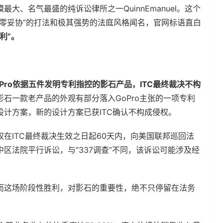
大、名气最盛的纯诉讼律所之一QuinnEmanuel。这个
零妥协”的打法和极其强势的法庭风格闻名，官网标语直白
利”。
oPro依据五件发明专利指控的影石产品，ITC最终裁决不构
石一款老产品的外观有部分落入GoPro主张的一项专利
计方案，新的设计方案已获ITC确认不构成侵权。
有权在ITC最终裁决生效之日起60天内，向美国联邦巡回法
区法院平行诉讼，与“337调查”不同，该诉讼可能涉及经
而这场阶段性胜利，对影石的重要性，绝不只停留在法务