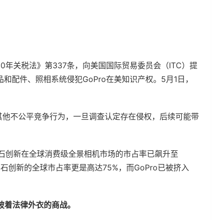
30年关税法》第337条，向美国国际贸易委员会（ITC）提
和配件、照相系统侵犯GoPro在美知识产权。5月1日，
其他不公平竞争行为，一旦调查认定存在侵权，后续可能带
3年，影石创新在全球消费级全景相机市场的市占率已飙升至
度，影石创新的全球市占率更是高达75%，而GoPro已被挤入
场披着法律外衣的商战。