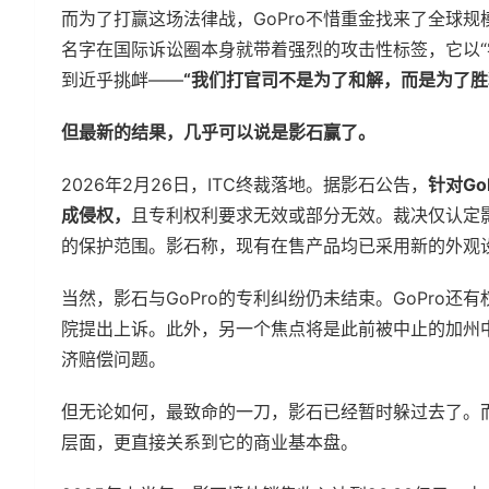
而为了打赢这场法律战，GoPro不惜重金找来了全球规模最
名字在国际诉讼圈本身就带着强烈的攻击性标签，它以“
到近乎挑衅——
“我们打官司不是为了和解，而是为了胜
但最新的结果，几乎可以说是影石赢了。
2026年2月26日，ITC终裁落地。据影石公告，
针对G
成侵权，
且专利权利要求无效或部分无效。裁决仅认定影
的保护范围。影石称，现有在售产品均已采用新的外观设
当然，影石与GoPro的专利纠纷仍未结束。GoPro还
院提出上诉。此外，另一个焦点将是此前被中止的加州中
济赔偿问题。
但无论如何，最致命的一刀，影石已经暂时躲过去了。
层面，更直接关系到它的商业基本盘。