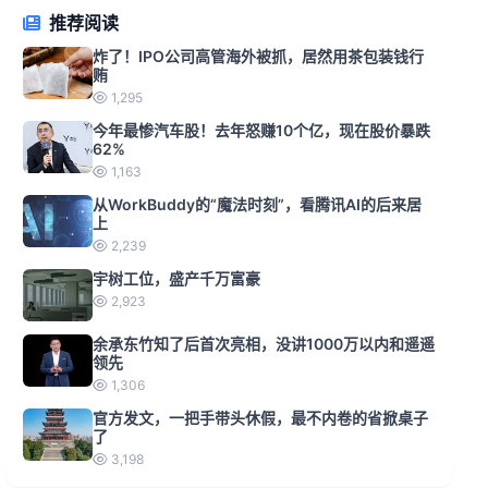
推荐阅读
炸了！IPO公司高管海外被抓，居然用茶包装钱行
贿
1,295
今年最惨汽车股！去年怒赚10个亿，现在股价暴跌
62%
1,163
从WorkBuddy的“魔法时刻”，看腾讯AI的后来居
上
2,239
宇树工位，盛产千万富豪
2,923
余承东竹知了后首次亮相，没讲1000万以内和遥遥
领先
1,306
官方发文，一把手带头休假，最不内卷的省掀桌子
了
3,198