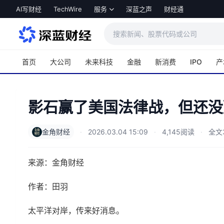
跳转到主内容
AI写财经
TechWire
服务
深蓝之声
财经通
首页
大公司
未来科技
金融
新消费
IPO
产
影石赢了美国法律战，但还没
金角财经
·
2026.03.04 15:09
·
4,145阅读
·
全文3
来源：金角财经
作者：田羽
太平洋对岸，传来好消息。