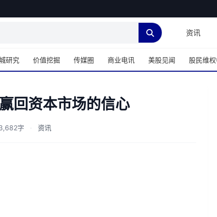
资讯
城研究
价值挖掘
传媒圈
商业电讯
美股见闻
股民维权
赢回资本市场的信心
,682字
·
资讯