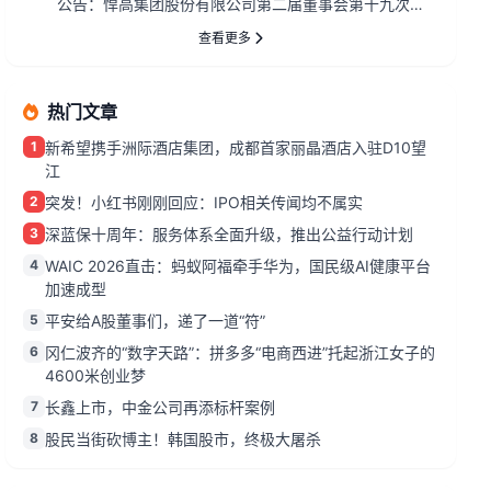
公告：悍高集团股份有限公司第二届董事会第十九次会
议决议公告...
查看更多
热门文章
1
新希望携手洲际酒店集团，成都首家丽晶酒店入驻D10望
江
2
突发！小红书刚刚回应：IPO相关传闻均不属实
3
深蓝保十周年：服务体系全面升级，推出公益行动计划
4
WAIC 2026直击：蚂蚁阿福牵手华为，国民级AI健康平台
加速成型
5
平安给A股董事们，递了一道“符”
6
冈仁波齐的“数字天路”：拼多多“电商西进”托起浙江女子的
4600米创业梦
7
长鑫上市，中金公司再添标杆案例
8
股民当街砍博主！韩国股市，终极大屠杀