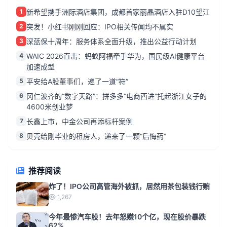
1
新希望携手洲际酒店集团，成都首家丽晶酒店入驻D10望江
2
突发！小红书刚刚回应：IPO相关传闻均不属实
3
深蓝保十周年：服务体系全面升级，推出公益行动计划
4
WAIC 2026直击：蚂蚁阿福牵手华为，国民级AI健康平台
加速成型
5
平安给A股董事们，递了一道“符”
6
冈仁波齐的“数字天路”：拼多多“电商西进”托起浙江女子的
4600米创业梦
7
长鑫上市，中金公司再添标杆案例
8
贝壳给刚毕业的租房人，递来了一颗“后悔药”
推荐阅读
炸了！IPO公司高管海外被抓，居然用茶包装钱行贿
1,267
今年最惨汽车股！去年怒赚10个亿，现在股价暴跌
62%