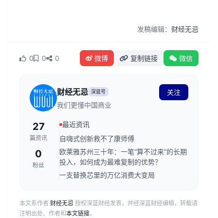
发稿编辑：
财经无忌
0
0
0
微博
复制链接
微信
财经无忌
关注
深蓝号
我们更懂中国商业
最近资讯
27
篇资讯
自嗨式创新救不了康师傅
欧莱雅苏州三十年：一笔“算不过来”的长期
0
投入，如何成为最难复制的优势？
粉丝
一支替换芯里的万亿消费大变局
本文系作者
财经无忌
授权深蓝财经发表，并经深蓝财经编辑，转载请
注明出处、作者和
本文链接
。