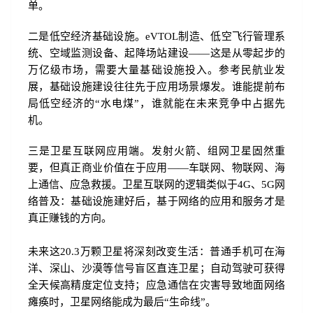
单。
二是低空经济基础设施。eVTOL制造、低空飞行管理系
统、空域监测设备、起降场站建设——这是从零起步的
万亿级市场，需要大量基础设施投入。参考民航业发
展，基础设施建设往往先于应用场景爆发。谁能提前布
局低空经济的“水电煤”，谁就能在未来竞争中占据先
机。
三是卫星互联网应用端。发射火箭、组网卫星固然重
要，但真正商业价值在于应用——车联网、物联网、海
上通信、应急救援。卫星互联网的逻辑类似于4G、5G网
络普及：基础设施建好后，基于网络的应用和服务才是
真正赚钱的方向。
未来这20.3万颗卫星将深刻改变生活：普通手机可在海
洋、深山、沙漠等信号盲区直连卫星；自动驾驶可获得
全天候高精度定位支持；应急通信在灾害导致地面网络
瘫痪时，卫星网络能成为最后“生命线”。