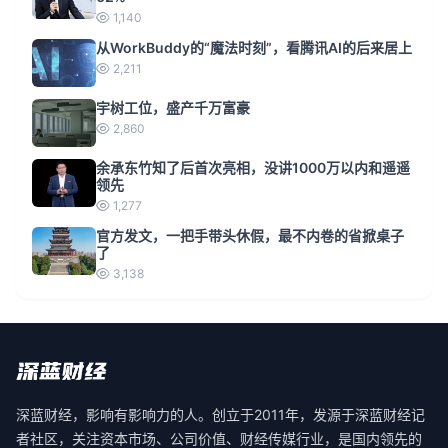
1,140
从WorkBuddy的“魔法时刻”，看腾讯AI的后来居上
2,211
宇树工位，盛产千万富豪
2,860
余承东竹知了后首次亮相，没讲1000万以内和遥遥
领先
1,277
官方发文，一把手带头休假，最不内卷的省掀桌子
了
3,138
深蓝财经，影响有影响力的人。创立于2011年，发源于深蓝财经记
者社区，关注资本市场、公司价值、财经传媒行业，是国内领先的