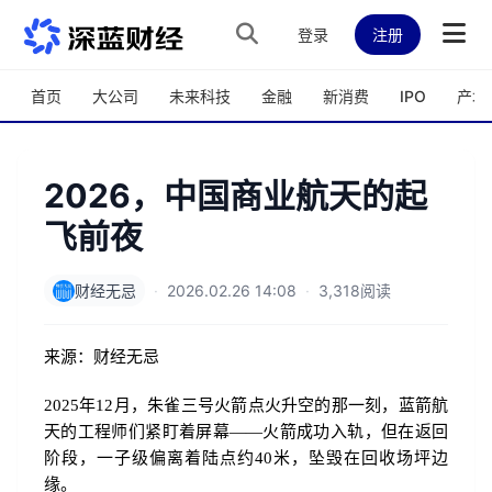
跳转到主内容
登录
注册
首页
大公司
未来科技
金融
新消费
IPO
产城
2026，中国商业航天的起
飞前夜
财经无忌
·
2026.02.26 14:08
·
3,318阅读
来源：财经无忌
2025年12月，朱雀三号火箭点火升空的那一刻，蓝箭航
天的工程师们紧盯着屏幕——火箭成功入轨，但在返回
阶段，一子级偏离着陆点约40米，坠毁在回收场坪边
缘。