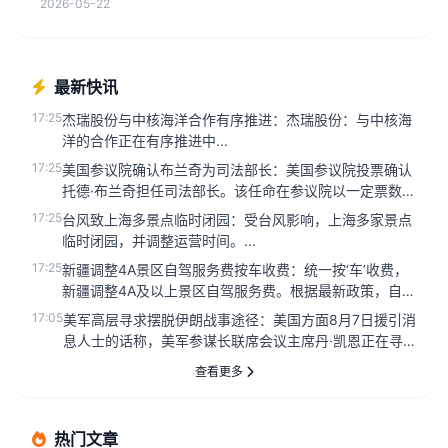
2026-05-22
最新快讯
17:25
杰瑞股份与中核海洋合作有序推进：杰瑞股份：与中核海
洋的合作正在有序推进中...
17:25
美国参议院确认布兰奇为司法部长：美国参议院投票确认
托德·布兰奇担任司法部长。该任命在参议院以一定票数通
过，标志着布兰奇正...
17:25
台风致上海多景点临时闭园：受台风影响，上海多家景点
临时闭园，并调整运营时间。...
17:25
新疆调整4A景区自驾服务费按车收费：统一按‘车’收费，
新疆调整4A及以上景区自驾服务费。根据最新政策，自
2023年5月1...
17:05
美军高层寻求摆脱伊朗战事途径：美国方面8月7日援引消
息人士的话称，美军参谋长联席会议主席丹·凯恩正在寻
找摆脱伊朗战事的途...
查看更多
热门文章